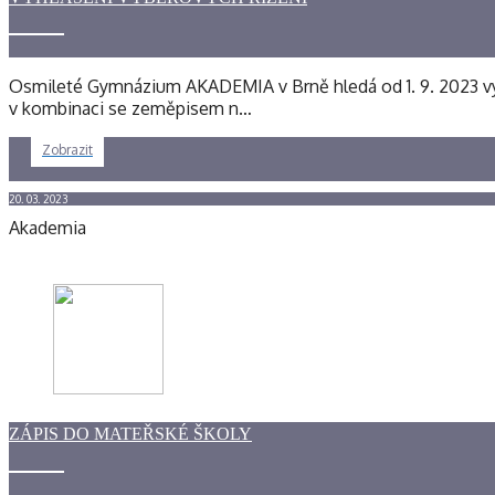
Osmileté Gymnázium AKADEMIA v Brně hledá od 1. 9. 2023 vyu
v kombinaci se zeměpisem n…
Zobrazit
20. 03. 2023
Akademia
ZÁPIS DO MATEŘSKÉ ŠKOLY