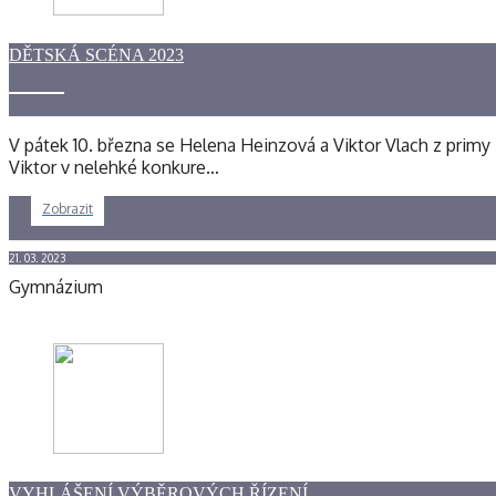
DĚTSKÁ SCÉNA 2023
V pátek 10. března se Helena Heinzová a Viktor Vlach z primy 
Viktor v nelehké konkure…
Zobrazit
21. 03. 2023
Gymnázium
VYHLÁŠENÍ VÝBĚROVÝCH ŘÍZENÍ