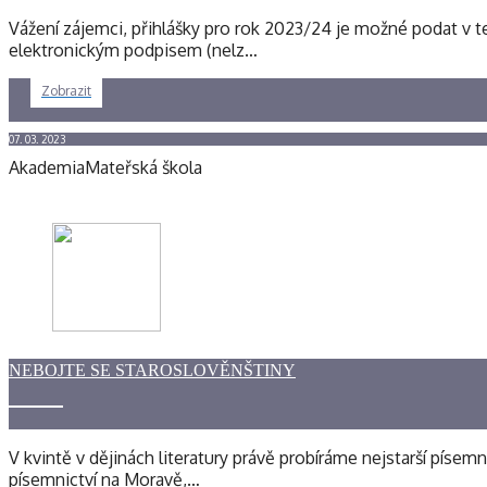
Vážení zájemci, přihlášky pro rok 2023/24 je možné podat v t
elektronickým podpisem (nelz…
Zobrazit
07. 03. 2023
Akademia
Mateřská škola
NEBOJTE SE STAROSLOVĚNŠTINY
V kvintě v dějinách literatury právě probíráme nejstarší pís
písemnictví na Moravě,…