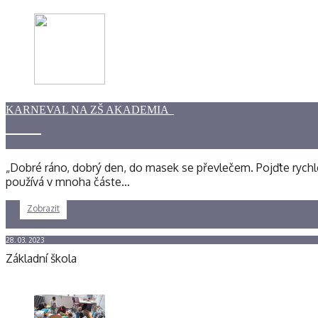
KARNEVAL NA ZŠ AKADEMIA
„Dobré ráno, dobrý den, do masek se převlečem. Pojďte rychle 
používá v mnoha částe…
Zobrazit
28. 03. 2023
Základní škola