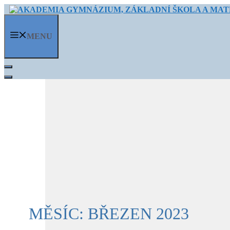
Přeskočit
na
obsah
MENU
MĚSÍC:
BŘEZEN 2023