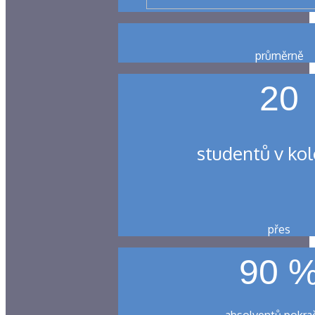
průměrně
20
studentů v kol
přes
90 
absolventů pokra