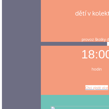
dětí v kolek
provoz školky 
18:0
hodin
Chci zjistit více