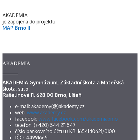
AKADEMIA
je zapojena do projektu
MAP Brno II
AKADEMIA
AKADEMIA Gymnázium, Základní škola a Mateřská
škola, s.r.o.
Rašelinová 11, 628 00 Brno, Líšeň
e-mail: akademy(@)akademy.cz
web:
www.akademy.cz
facebook:
www.facebook.com/akademiabrno
telefon: (+420) 544 211 547
číslo bankovního účtu u KB: 1654140621/0100
IČO: 44991665