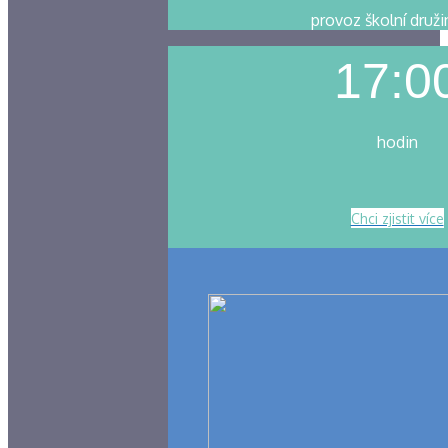
provoz školní druži
17:0
hodin
Chci zjistit více