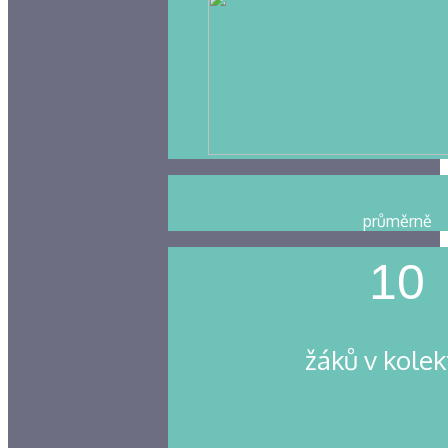
průměrně
10
žáků v kolek