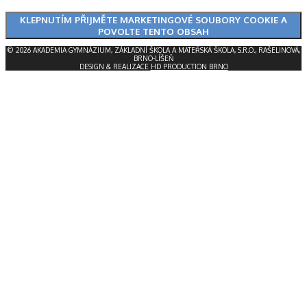
KLEPNUTÍM PŘIJMĚTE MARKETINGOVÉ SOUBORY COOKIE A
POVOLTE TENTO OBSAH
© 2026 AKADEMIA GYMNÁZIUM, ZÁKLADNÍ ŠKOLA A MATEŘSKÁ ŠKOLA, S.R.O., RAŠELINOVÁ,
BRNO-LÍŠEŇ
DESIGN & REALIZACE
HD PRODUCTION BRNO