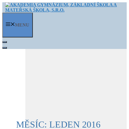
Přeskočit
na
obsah
MENU
MĚSÍC:
LEDEN 2016