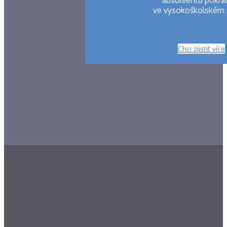
ve vysokoškolském 
Chci zjistit více