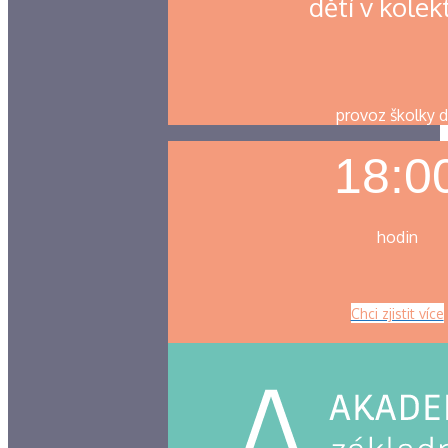
dětí v kolek
provoz školky 
18:0
hodin
Chci zjistit více