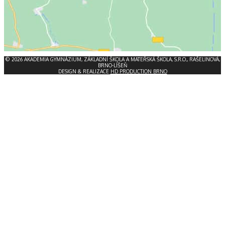
© 2026 AKADEMIA GYMNÁZIUM, ZÁKLADNÍ ŠKOLA A MATEŘSKÁ ŠKOLA, S.R.O., RAŠELINOVÁ,
BRNO-LÍŠEŇ
DESIGN & REALIZACE
HD PRODUCTION BRNO