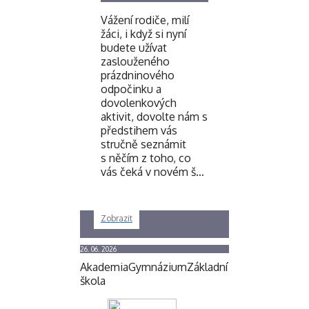
Vážení rodiče, milí
žáci, i když si nyní
budete užívat
zaslouženého
prázdninového
odpočinku a
dovolenkových
aktivit, dovolte nám s
předstihem vás
stručně seznámit
s něčím z toho, co
vás čeká v novém š…
Zobrazit
26. 06. 2026
Akademia
Gymnázium
Základní
škola