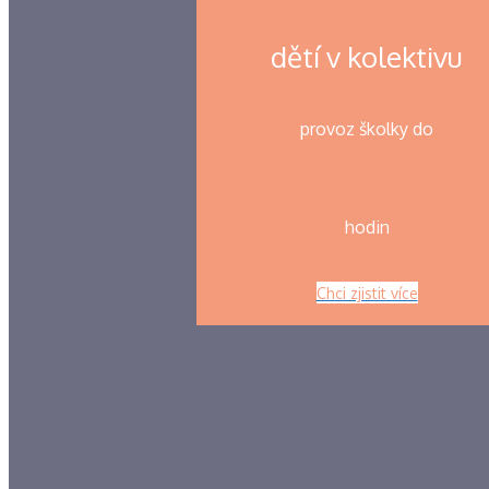
dětí v kolektivu
provoz školky do
hodin
Chci zjistit více