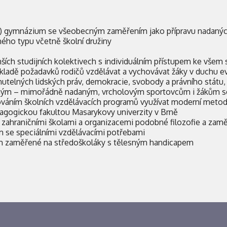
é) gymnázium se všeobecným zaměřením jako přípravu nadaných 
ného typu včetně školní družiny
ších studijních kolektivech s individuálním přístupem ke všem 
kladě požadavků rodičů vzdělávat a vychovávat žáky v duchu ev
telných lidských práv, demokracie, svobody a právního státu
čným – mimořádně nadaným, vrcholovým sportovcům i žákům se
vováním školních vzdělávacích programů využívat moderní metod
dagogickou fakultou Masarykovy univerzity v Brně
 zahraničními školami a organizacemi podobné filozofie a zamě
 se speciálními vzdělávacími potřebami
m zaměřené na středoškoláky s tělesným handicapem