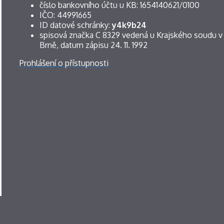
číslo bankovního účtu u KB: 1654140621/0100
IČO: 44991665
ID datové schránky:
y4k9b24
spisová značka C 8329 vedená u Krajského soudu v
Brně, datum zápisu 24. 11. 1992
Prohlášení o přístupnosti