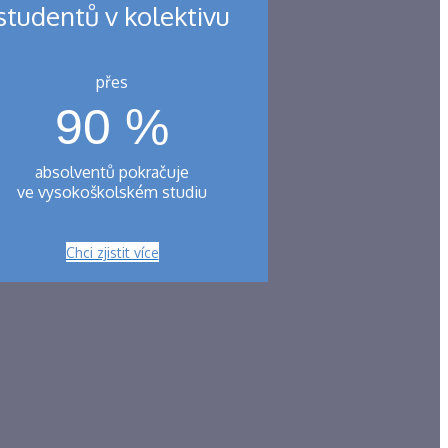
studentů v kolektivu
přes
90 %
absolventů pokračuje
ve vysokoškolském studiu
Chci zjistit více