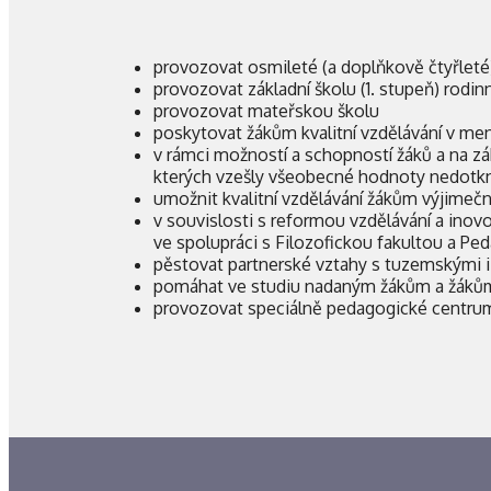
provozovat osmileté (a doplňkově čtyřlet
provozovat základní školu (1. stupeň) rodin
provozovat mateřskou školu
poskytovat žákům kvalitní vzdělávání v men
v rámci možností a schopností žáků a na zá
kterých vzešly všeobecné hodnoty nedotknu
umožnit kvalitní vzdělávání žákům výjime
v souvislosti s reformou vzdělávání a ino
ve spolupráci s Filozofickou fakultou a Pe
pěstovat partnerské vztahy s tuzemskými i
pomáhat ve studiu nadaným žákům a žákům
provozovat speciálně pedagogické centru