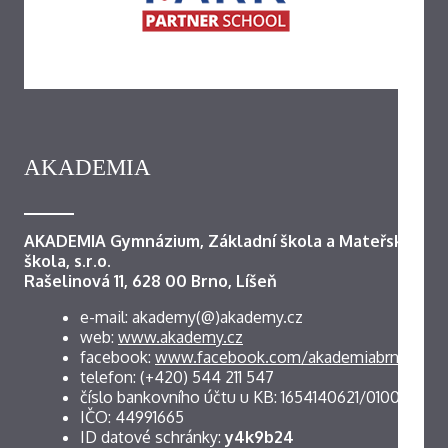
AKADEMIA
AKADEMIA Gymnázium, Základní škola a Mateřská
škola, s.r.o.
Rašelinová 11, 628 00 Brno, Líšeň
e-mail: akademy(@)akademy.cz
web:
www.akademy.cz
facebook:
www.facebook.com/akademiabrno
telefon: (+420) 544 211 547
číslo bankovního účtu u KB: 1654140621/0100
IČO: 44991665
ID datové schránky:
y4k9b24