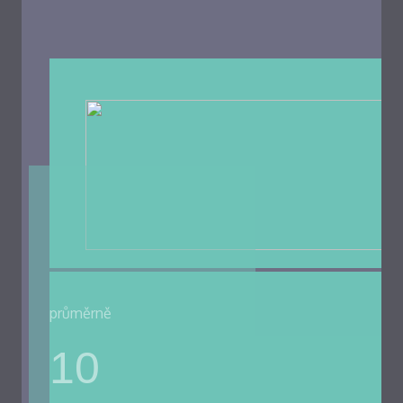
průměrně
10