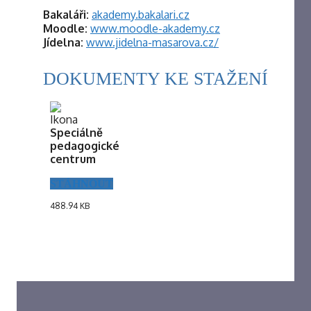
Bakaláři:
akademy.bakalari.cz
Moodle:
www.moodle-akademy.cz
Jídelna:
www.jidelna-masarova.cz/
DOKUMENTY KE STAŽENÍ
Speciálně
pedagogické
centrum
STÁHNOUT
488.94 KB