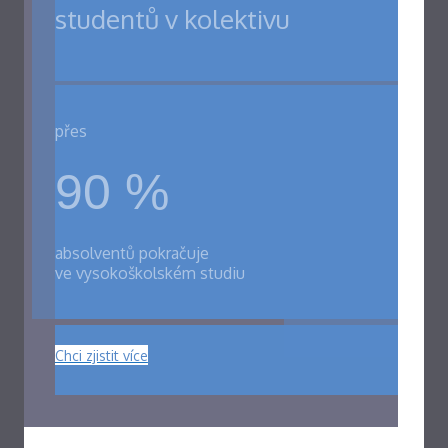
studentů v kolektivu
přes
90 %
absolventů pokračuje
ve vysokoškolském studiu
Chci zjistit více