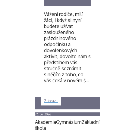
Vážení rodiče, milí
žáci, i když si nyní
budete užívat
zaslouženého
prázdninového
odpočinku a
dovolenkových
aktivit, dovolte nám s
předstihem vás
stručně seznámit
s něčím z toho, co
vás čeká v novém š…
Zobrazit
26. 06. 2026
Akademia
Gymnázium
Základní
škola