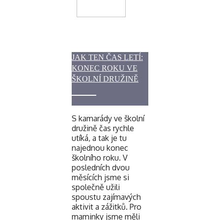
JAK TEN ČAS LETÍ:
KONEC ROKU VE
ŠKOLNÍ DRUŽINĚ
S kamarády ve školní
družině čas rychle
utíká, a tak je tu
najednou konec
školního roku. V
posledních dvou
měsících jsme si
společně užili
spoustu zajímavých
aktivit a zážitků. Pro
maminky jsme měli