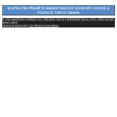
KLEPNUTÍM PŘIJMĚTE MARKETINGOVÉ SOUBORY COOKIE A
POVOLTE TENTO OBSAH
© 2026 AKADEMIA GYMNÁZIUM, ZÁKLADNÍ ŠKOLA A MATEŘSKÁ ŠKOLA, S.R.O., RAŠELINOVÁ,
BRNO-LÍŠEŇ
DESIGN & REALIZACE
HD PRODUCTION BRNO