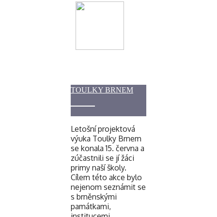
TOULKY BRNEM
Letošní projektová
výuka Toulky Brnem
se konala 15. června a
zúčastnili se jí žáci
primy naší školy.
Cílem této akce bylo
nejenom seznámit se
s brněnskými
památkami,
institucemi,