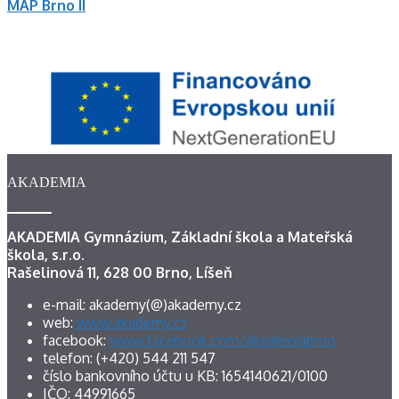
MAP Brno II
AKADEMIA
AKADEMIA Gymnázium, Základní škola a Mateřská
škola, s.r.o.
Rašelinová 11, 628 00 Brno, Líšeň
e-mail: akademy(@)akademy.cz
web:
www.akademy.cz
facebook:
www.facebook.com/akademiabrno
telefon: (+420) 544 211 547
číslo bankovního účtu u KB: 1654140621/0100
IČO: 44991665