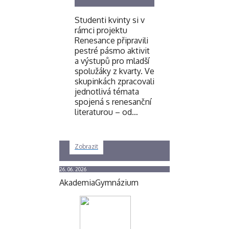
Studenti kvinty si v
rámci projektu
Renesance připravili
pestré pásmo aktivit
a výstupů pro mladší
spolužáky z kvarty. Ve
skupinkách zpracovali
jednotlivá témata
spojená s renesanční
literaturou – od…
Zobrazit
26. 06. 2026
Akademia
Gymnázium