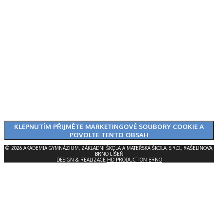
KLEPNUTÍM PŘIJMĚTE MARKETINGOVÉ SOUBORY COOKIE A
POVOLTE TENTO OBSAH
© 2026 AKADEMIA GYMNÁZIUM, ZÁKLADNÍ ŠKOLA A MATEŘSKÁ ŠKOLA, S.R.O., RAŠELINOVÁ,
BRNO-LÍŠEŇ
DESIGN & REALIZACE
HD PRODUCTION BRNO