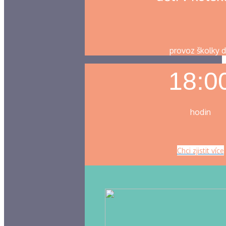
provoz školky 
18:0
hodin
Chci zjistit více