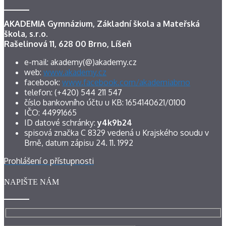
AKADEMIA Gymnázium, Základní škola a Mateřská
škola, s.r.o.
Rašelinová 11, 628 00 Brno, Líšeň
e-mail: akademy(@)akademy.cz
web:
www.akademy.cz
facebook:
www.facebook.com/akademiabrno
telefon: (+420) 544 211 547
číslo bankovního účtu u KB: 1654140621/0100
IČO: 44991665
ID datové schránky:
y4k9b24
spisová značka C 8329 vedená u Krajského soudu v
Brně, datum zápisu 24. 11. 1992
Prohlášení o přístupnosti
NAPIŠTE NÁM