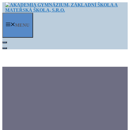
Přeskočit
na
obsah
MENU