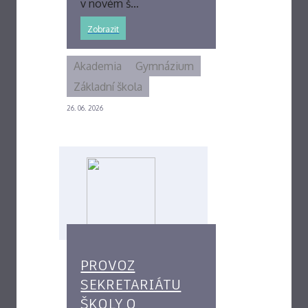
v novém š…
Zobrazit
Akademia
Gymnázium
Základní škola
26. 06. 2026
PROVOZ
SEKRETARIÁTU
ŠKOLY O