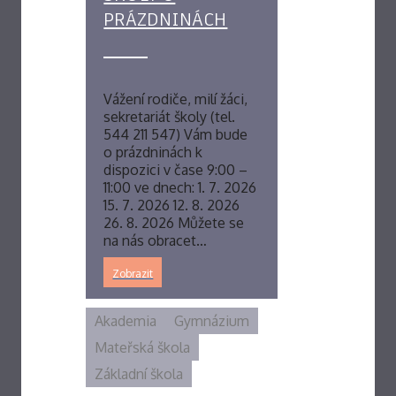
PRÁZDNINÁCH
Vážení rodiče, milí žáci,
sekretariát školy (tel.
544 211 547) Vám bude
o prázdninách k
dispozici v čase 9:00 –
11:00 ve dnech: 1. 7. 2026
15. 7. 2026 12. 8. 2026
26. 8. 2026 Můžete se
na nás obracet…
Zobrazit
Akademia
Gymnázium
Mateřská škola
Základní škola