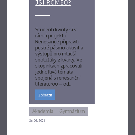
JSI ROMEO?
Studenti kvinty si v
rámci projektu
Renesance připravili
pestré pásmo aktivit a
výstupů pro mladší
spolužáky z kvarty. Ve
skupinkách zpracovali
jednotlivá témata
spojená s renesanční
literaturou – od…
Zobrazit
Akademia
Gymnázium
26. 06. 2026