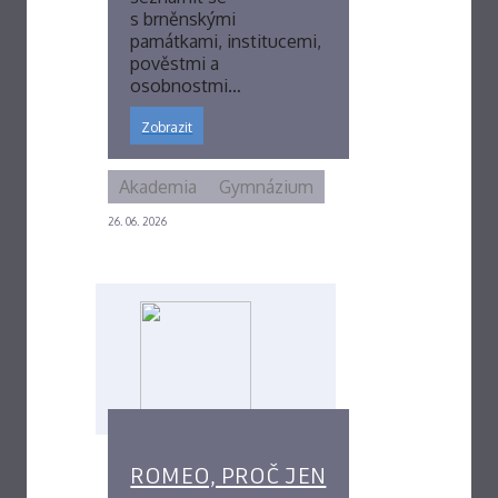
s brněnskými
památkami, institucemi,
pověstmi a
osobnostmi…
Zobrazit
Akademia
Gymnázium
26. 06. 2026
ROMEO, PROČ JEN