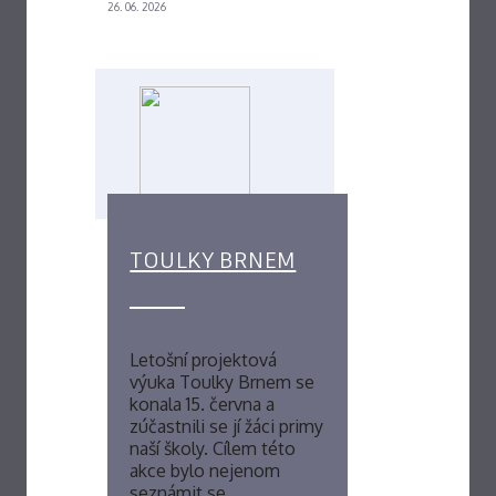
26. 06. 2026
TOULKY BRNEM
Letošní projektová
výuka Toulky Brnem se
konala 15. června a
zúčastnili se jí žáci primy
naší školy. Cílem této
akce bylo nejenom
seznámit se