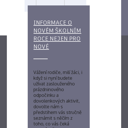
INFORMACE O
NOVÉM ŠKOLNÍM
ROCE NEJEN PRO
NOVÉ
Vážení rodiče, milí žáci, i
když si nyní budete
užívat zaslouženého
prázdninového
odpočinku a
dovolenkových aktivit,
dovolte nám s
předstihem vás stručně
seznámit s něčím z
toho, co vás čeká