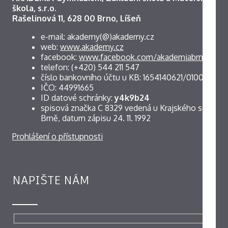
škola, s.r.o.
Rašelinová 11, 628 00 Brno, Líšeň
e-mail: akademy(@)akademy.cz
web:
www.akademy.cz
facebook:
www.facebook.com/akademiabrno
telefon: (+420) 544 211 547
číslo bankovního účtu u KB: 1654140621/0100
IČO: 44991665
ID datové schránky:
y4k9b24
spisová značka C 8329 vedená u Krajského soudu v
Brně, datum zápisu 24. 11. 1992
Prohlášení o přístupnosti
NAPIŠTE NÁM