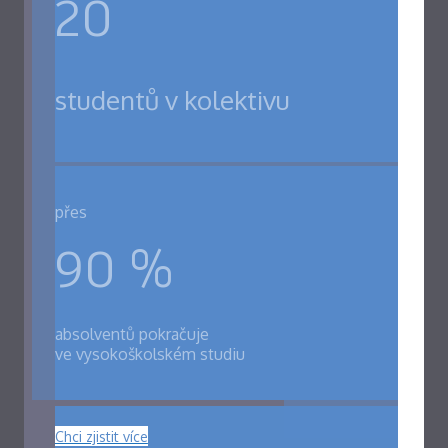
20
studentů v kolektivu
přes
90 %
absolventů pokračuje
ve vysokoškolském studiu
Chci zjistit více