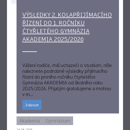
VÝSLEDKY 2. KOLAPŘIJÍMACÍHO
ŘÍZENÍ DO 1. ROČNÍKU
ČTYŘLETÉHO GYMNÁZIA
AKADEMIA 2025/2026
Vážení rodiče, milí uchazeči o studium, níže
naleznete podrobné výsledky přijímacího
řízení do prvního ročníku čtyrletého
Gymnázia AKADEMIA od školního roku
2025/2026. Přijatým gratulujeme a mohou
v m…
Zobrazit
Akademia
Gymnázium
24. 06. 2025