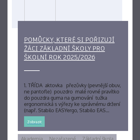
POMŮCKY, KTERÉ SI POŘIZUJÍ
ŽÁCI ZÁKLADNÍ ŠKOLY PRO
ŠKOLNÍ ROK 2025/2026
1. TŘÍDA aktovka přezůvky (pevnější obuv,
ne pantofle) pouzdro malé rovné pravítko
do pouzdra guma na gumování tužka
ergonomická s výřezy ke správnému držení
(např. Stabilo EASYergo, Stabilo EAS…
Zobrazit
Akademia
Nezařazené
Základní škola