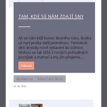
TAM, KDE SE NÁM ZDAJÍ SNY
Ač se nám blíží konec školního roku, školka
už nyní prošla další proměnou. Tentokrát
děti dostaly nové vybavení do ložnice.
Mohou se tak těšit z nových pohodlných
postýlek a matrací a my jim přejeme,…
Zobrazit
Akademia
Mateřská škola
02. 06. 2025