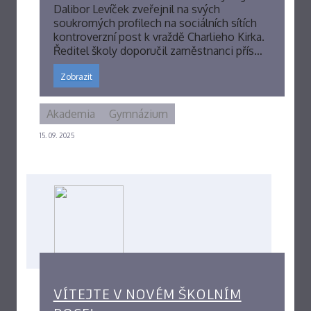
Dalibor Levíček zveřejnil na svých
soukromých profilech na sociálních sítích
kontroverzní post k vraždě Charlieho Kirka.
Ředitel školy doporučil zaměstnanci přís…
Zobrazit
Akademia
Gymnázium
15. 09. 2025
VÍTEJTE V NOVÉM ŠKOLNÍM