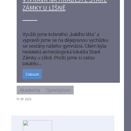
VÝPRAVA NA HRADIŠTĚ STARÉ
ZÁMKY U LÍŠNĚ
Využili jsme krásného „babího léta“ a
vypravili jsme se na dějepisnou vycházku
se sextány našeho gymnázia. Cílem byla
nedaleká archeologická lokalita Staré
Zámky u Líšně. Prošli jsme si celou
lokalitu…
Zobrazit
Akademia
Gymnázium
19. 09. 2025