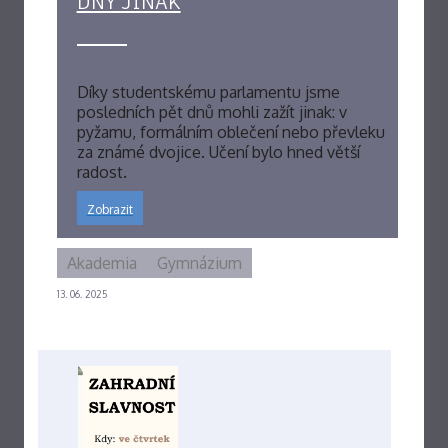
DNY JINAK
Díky studentskému parlamentu jsme
posledních pět dnů mohli zažít jinak: v
pyžamu, formálním oblečení nebo převleku
za známé dvojice. Učení bylo hned větší
radost.
Zobrazit
Akademia
Gymnázium
13. 06. 2025