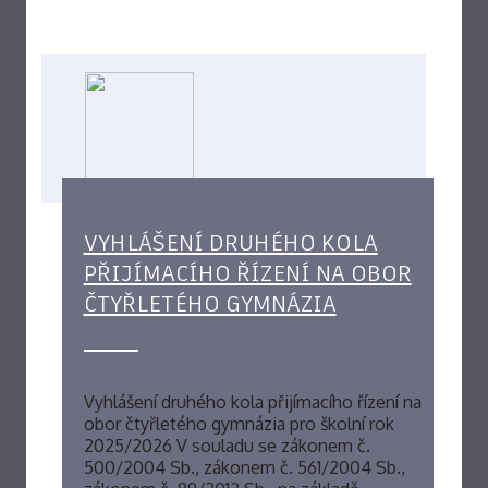
VYHLÁŠENÍ DRUHÉHO KOLA
PŘIJÍMACÍHO ŘÍZENÍ NA OBOR
ČTYŘLETÉHO GYMNÁZIA
Vyhlášení druhého kola přijímacího řízení na
obor čtyřletého gymnázia pro školní rok
2025/2026 V souladu se zákonem č.
500/2004 Sb., zákonem č. 561/2004 Sb.,