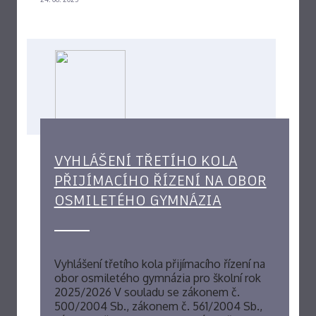
VYHLÁŠENÍ TŘETÍHO KOLA
PŘIJÍMACÍHO ŘÍZENÍ NA OBOR
OSMILETÉHO GYMNÁZIA
Vyhlášení třetího kola přijímacího řízení na
obor osmiletého gymnázia pro školní rok
2025/2026 V souladu se zákonem č.
500/2004 Sb., zákonem č. 561/2004 Sb.,