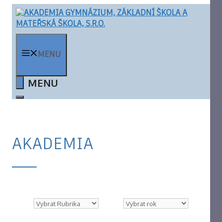
Přeskočit
na
obsah
MENU
AKADEMIA
Rubriky
Archivy