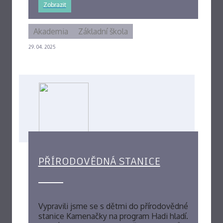
Zobrazit
Akademia
Základní škola
29. 04. 2025
PŘÍRODOVĚDNÁ STANICE
Vypravili jsme se s dětmi do přírodovědné
stanice Kamenačky na program Hadi hladí.