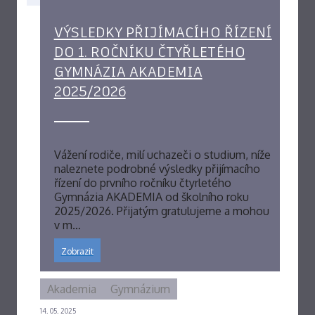
VÝSLEDKY PŘIJÍMACÍHO ŘÍZENÍ
DO 1. ROČNÍKU ČTYŘLETÉHO
GYMNÁZIA AKADEMIA
2025/2026
Vážení rodiče, milí uchazeči o studium, níže
naleznete podrobné výsledky přijímacího
řízení do prvního ročníku čtyrletého
Gymnázia AKADEMIA od školního roku
2025/2026. Přijatým gratulujeme a mohou
v m…
Zobrazit
Akademia
Gymnázium
14. 05. 2025