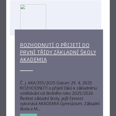
ROZHODNUTÍ O PŘIJETÍ DO
PRVNÍ TŘÍDY ZÁKLADNÍ ŠKOLY
AKADEMIA
Č. j. AKA/355/2025 Datum: 29. 4. 2025
ROZHODNUTÍ o přijetí žáků k základnímu
vzdělávání od školního roku 2025/2026
Ředitel základní školy, jejíž činnost
vykonává AKADEMIA Gymnázium, Základní
škola a M…