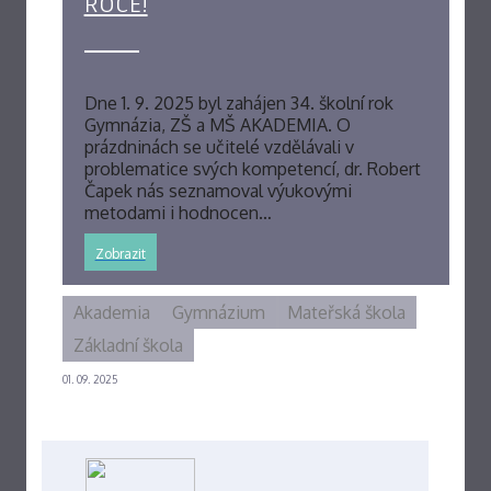
ROCE!
Dne 1. 9. 2025 byl zahájen 34. školní rok
Gymnázia, ZŠ a MŠ AKADEMIA. O
prázdninách se učitelé vzdělávali v
problematice svých kompetencí, dr. Robert
Čapek nás seznamoval výukovými
metodami i hodnocen…
Zobrazit
Akademia
Gymnázium
Mateřská škola
Základní škola
01. 09. 2025