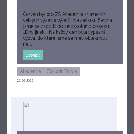
Červen byl pro ZŠ Akademia znamením
velkých výzev a výletů! Na začátku června
jsme se zapojili do celoškolního projektu
„Dny jinak“. Na každý den byla vypsaná
výzva, do které jsme se měli obléknout
ne…
Zobrazit
Akademia
Základní škola
25. 06. 2025