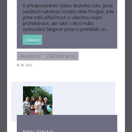
V předposledním týdnu školního roku jsme
navštívili nahrávací studio rádia Proglas, kde
jsme měli příležitost si všechno nejen
prohlédnout, ale také i něco málo
vyzkoušet! Nejprve jsme si prohlédli ce…
Zobrazit
Akademia
Základní škola
18. 06. 2025