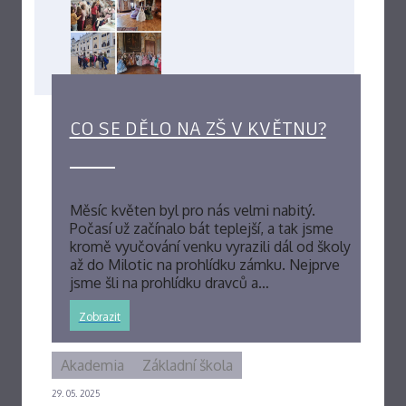
CO SE DĚLO NA ZŠ V KVĚTNU?
Měsíc květen byl pro nás velmi nabitý.
Počasí už začínalo bát teplejší, a tak jsme
kromě vyučování venku vyrazili dál od školy
až do Milotic na prohlídku zámku. Nejprve
jsme šli na prohlídku dravců a…
Zobrazit
Akademia
Základní škola
29. 05. 2025