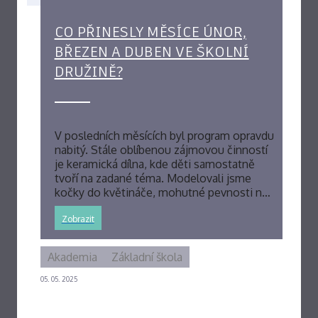
CO PŘINESLY MĚSÍCE ÚNOR,
BŘEZEN A DUBEN VE ŠKOLNÍ
DRUŽINĚ?
V posledních měsících byl program opravdu
nabitý. Stále oblíbenou zájmovou činností
je keramická dílna, kde děti samostatně
tvoří na zadané téma. Modelovali jsme
kočky do květináče, mohutné pevnosti n…
Zobrazit
Akademia
Základní škola
05. 05. 2025