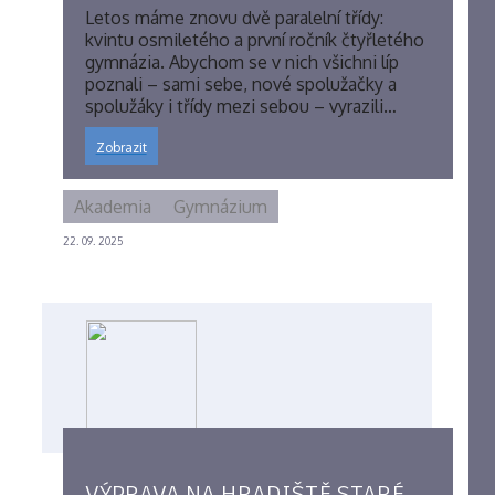
Letos máme znovu dvě paralelní třídy:
kvintu osmiletého a první ročník čtyřletého
gymnázia. Abychom se v nich všichni líp
poznali – sami sebe, nové spolužačky a
spolužáky i třídy mezi sebou – vyrazili…
Zobrazit
Akademia
Gymnázium
22. 09. 2025