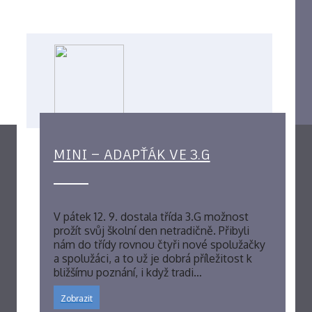
MINI – ADAPŤÁK VE 3.G
V pátek 12. 9. dostala třída 3.G možnost
prožít svůj školní den netradičně. Přibyli
nám do třídy rovnou čtyři nové spolužačky
a spolužáci, a to už je dobrá příležitost k
bližšímu poznání, i když tradi…
Zobrazit