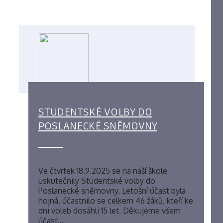
STUDENTSKÉ VOLBY DO
POSLANECKÉ SNĚMOVNY
Ve čtvrtek 18.9.2025 se na naší škole
uskutečnily Studentské volby do
Poslanecké sněmovny. Letošní účast byla
hojná, účastnilo se celkem 46 žáků, kteří ke
dni voleb dosáhli 15 let. Děkujeme všem
účast…