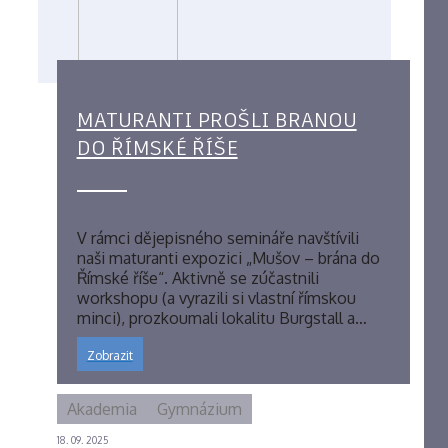
MATURANTI PROŠLI BRANOU
DO ŘÍMSKÉ ŘÍŠE
V rámci dějepisného semináře navštívili
naši maturanti expozici „Mušov – brána do
Římské říše“. Aktivně se zúčastnili
workshopu (a vyrazili si vlastní římskou
minci), prozkoumali lokalitu Burgstall a…
Zobrazit
Akademia
Gymnázium
18. 09. 2025