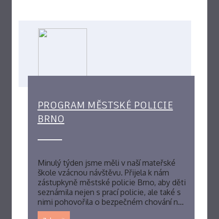
PROGRAM MĚSTSKÉ POLICIE
BRNO
Minulý týden jsme měli v naší mateřské
škole vzácnou návštěvu. Přijela k nám
zástupkyně městské policie Brno, aby děti
seznámila nejen s prací policie, ale také s
nimi pohovořila o bezpečném chování n…