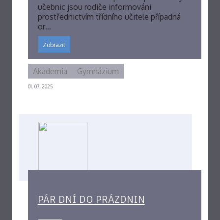
učebnic jsou rodiče informováni
prostřednictvím třídního učitele případná
or…
Zobrazit
Akademia
Gymnázium
01. 07. 2025
PÁR DNÍ DO PRÁZDNIN