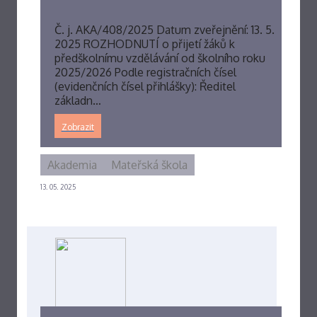
Č. j. AKA/408/2025 Datum zveřejnění: 13. 5.
2025 ROZHODNUTÍ o přijetí žáků k
předškolnímu vzdělávání od školního roku
2025/2026 Podle registračních čísel
(evidenčních čísel přihlášky): Ředitel
základn…
Zobrazit
Akademia
Mateřská škola
13. 05. 2025