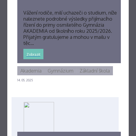
Vážení rodiče, milí uchazeči o studium, níže
naleznete podrobné výsledky přijímacího
řízení do primy osmiletého Gymnázia
AKADEMIA od školního roku 2025/2026.
Přijatým gratulujeme a mohou v mailu v
těc…
Zobrazit
Akademia
Gymnázium
Základní škola
14. 05. 2025