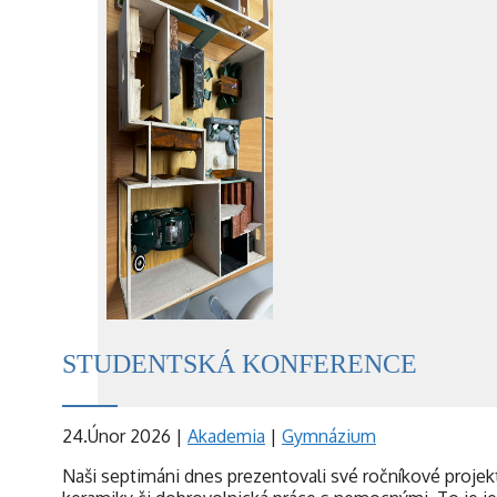
STUDENTSKÁ KONFERENCE
24.Únor 2026
|
Akademia
|
Gymnázium
Naši septimáni dnes prezentovali své ročníkové projekt