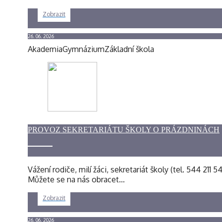
Zobrazit
26. 06. 2026
Akademia
Gymnázium
Základní škola
PROVOZ SEKRETARIÁTU ŠKOLY O PRÁZDNINÁCH
Vážení rodiče, milí žáci, sekretariát školy (tel. 544 211
Můžete se na nás obracet…
Zobrazit
26. 06. 2026