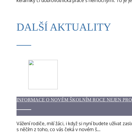
keramiky či dobrovolnická práce s nemocnými. To je j
DALŠÍ AKTUALITY
INFORMACE O NOVÉM ŠKOLNÍM ROCE NEJEN PR
Vážení rodiče, milí žáci, i když si nyní budete užíva
s něčím z toho, co vás čeká v novém š…