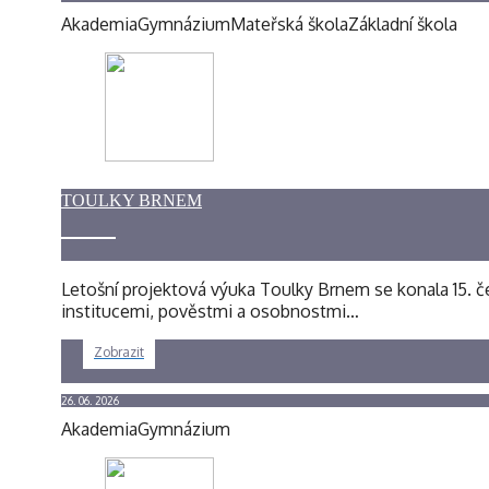
Akademia
Gymnázium
Mateřská škola
Základní škola
TOULKY BRNEM
Letošní projektová výuka Toulky Brnem se konala 15. če
institucemi, pověstmi a osobnostmi…
Zobrazit
26. 06. 2026
Akademia
Gymnázium