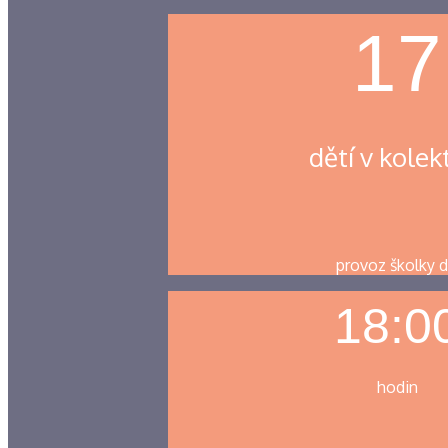
17
dětí v kolek
provoz školky 
18:0
hodin