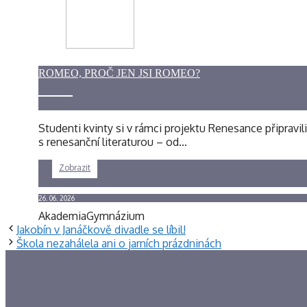
ROMEO, PROČ JEN JSI ROMEO?
Studenti kvinty si v rámci projektu Renesance připravil
s renesanční literaturou – od…
Zobrazit
26. 06. 2026
Akademia
Gymnázium
Jakobín v Janáčkově divadle se líbil!
Škola nezahálela ani o jarních prázdninách