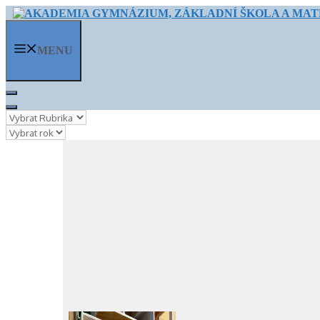
Přeskočit
na
obsah
MENU
Rubriky
Archivy