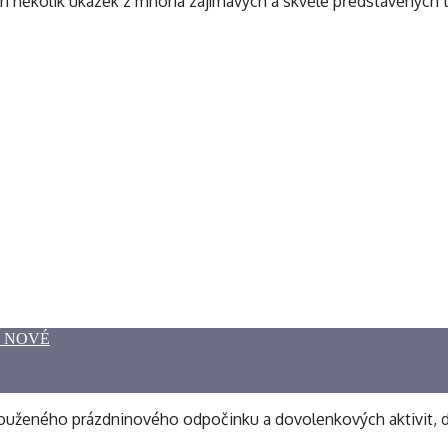
en několik ukázek z mnoha zajímavých a skvěle představených 
O NOVÉ
t zaslouženého prázdninového odpočinku a dovolenkových aktivit