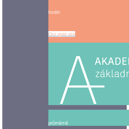
hodin
Chci zjistit více
průměrně