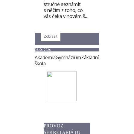
stručně seznámit
s něčím z toho, co
vás čeká v novém š…
Zobrazit
26. 06. 2026
Akademia
Gymnázium
Základní
škola
PROVOZ
SEKRETARIÁTU