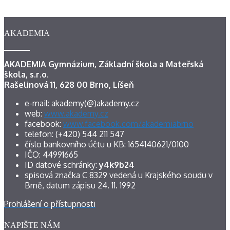
AKADEMIA
AKADEMIA Gymnázium, Základní škola a Mateřská
škola, s.r.o.
Rašelinová 11, 628 00 Brno, Líšeň
e-mail: akademy(@)akademy.cz
web:
www.akademy.cz
facebook:
www.facebook.com/akademiabrno
telefon: (+420) 544 211 547
číslo bankovního účtu u KB: 1654140621/0100
IČO: 44991665
ID datové schránky:
y4k9b24
spisová značka C 8329 vedená u Krajského soudu v
Brně, datum zápisu 24. 11. 1992
Prohlášení o přístupnosti
NAPIŠTE NÁM