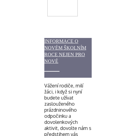
INFORMACE O
NOVÉM ŠKOLNÍM
ROCE NEJEN PRO
NOVÉ
Vážení rodiče, milí
žáci, i když si nyní
budete užívat
zaslouženého
prázdninového
odpočinku a
dovolenkových
aktivit, dovolte nám s
předstihem vás