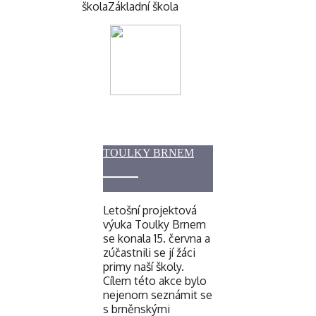
škola
Základní škola
TOULKY BRNEM
Letošní projektová
výuka Toulky Brnem
se konala 15. června a
zúčastnili se jí žáci
primy naší školy.
Cílem této akce bylo
nejenom seznámit se
s brněnskými