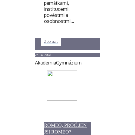
památkami,
institucemi,
pověstmi a
osobnostmi…
Zobrazit
26. 06. 2026
Akademia
Gymnázium
ROMEO, PROČ JEN
JSI ROMEO?