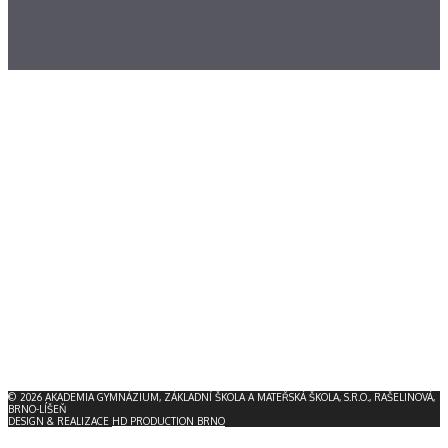
© 2026 AKADEMIA GYMNÁZIUM, ZÁKLADNÍ ŠKOLA A MATEŘSKÁ ŠKOLA, S.R.O., RAŠELINOVÁ,
BRNO-LÍŠEŇ
DESIGN & REALIZACE
HD PRODUCTION BRNO