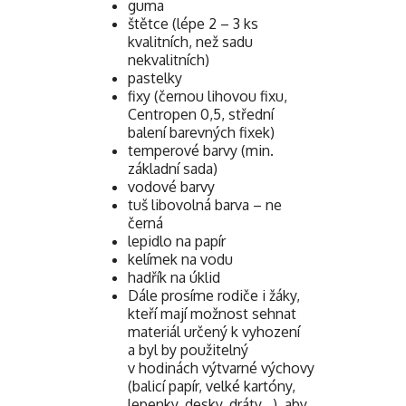
guma
štětce (lépe 2 – 3 ks
kvalitních, než sadu
nekvalitních)
pastelky
fixy (černou lihovou fixu,
Centropen 0,5, střední
balení barevných fixek)
temperové barvy (min.
základní sada)
vodové barvy
tuš libovolná barva – ne
černá
lepidlo na papír
kelímek na vodu
hadřík na úklid
Dále prosíme rodiče i žáky,
kteří mají možnost sehnat
materiál určený k vyhození
a byl by použitelný
v hodinách výtvarné výchovy
(balicí papír, velké kartóny,
lepenky, desky, dráty…), aby