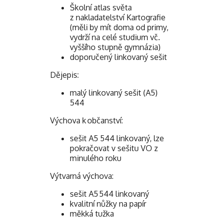
Školní atlas světa
z nakladatelství Kartografie
(měli by mít doma od primy,
vydrží na celé studium vč.
vyššího stupně gymnázia)
doporučený linkovaný sešit
Dějepis:
malý linkovaný sešit (A5)
544
Výchova k občanství:
sešit A5 544 linkovaný, lze
pokračovat v sešitu VO z
minulého roku
Výtvarná výchova:
sešit A5 544 linkovaný
kvalitní nůžky na papír
měkká tužka