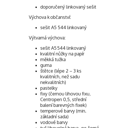
doporučený linkovaný sešit
Výchova k občanství:
sešit A5 544 linkovaný
Výtvarná výchova:
sešit A5 544 linkovaný
kvalitní nůžky na papír
měkká tužka
guma
štětce (lépe 2 – 3 ks
kvalitních, než sadu
nekvalitních)
pastelky
fixy (černou lihovou fixu,
Centropen 0,5, střední
balení barevných fixek)
temperové barvy (min.
základní sada)
vodové barvy
tuš libovolná barva- ne černá