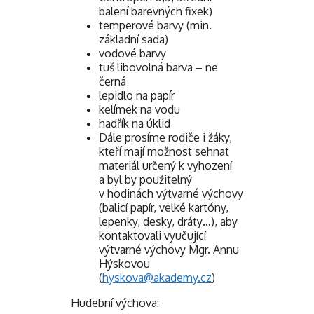
balení barevných fixek)
temperové barvy (min.
základní sada)
vodové barvy
tuš libovolná barva – ne
černá
lepidlo na papír
kelímek na vodu
hadřík na úklid
Dále prosíme rodiče i žáky,
kteří mají možnost sehnat
materiál určený k vyhození
a byl by použitelný
v hodinách výtvarné výchovy
(balicí papír, velké kartóny,
lepenky, desky, dráty…), aby
kontaktovali vyučující
výtvarné výchovy Mgr. Annu
Hýskovou
(
hyskova@akademy.cz
)
Hudební výchova: