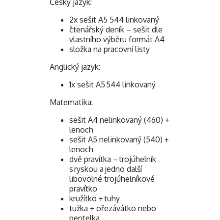
Český jazyk:
2x sešit A5 544 linkovaný
čtenářský deník – sešit dle
vlastního výběru formát A4
složka na pracovní listy
Anglický jazyk:
1x sešit A5 544 linkovaný
Matematika:
sešit A4 nelinkovaný (460) +
lenoch
sešit A5 nelinkovaný (540) +
lenoch
dvě pravítka – trojúhelník
s ryskou a jedno další
libovolné trojúhelníkové
pravítko
kružítko + tuhy
tužka + ořezávátko nebo
pentelka