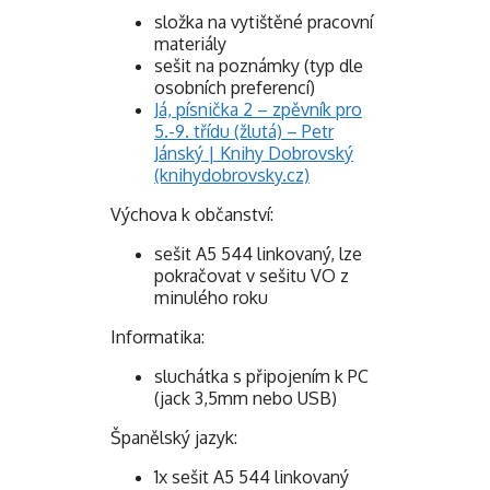
složka na vytištěné pracovní
materiály
sešit na poznámky (typ dle
osobních preferencí)
Já, písnička 2 – zpěvník pro
5.-9. třídu (žlutá) – Petr
Jánský | Knihy Dobrovský
(knihydobrovsky.cz)
Výchova k občanství:
sešit A5 544 linkovaný, lze
pokračovat v sešitu VO z
minulého roku
Informatika:
sluchátka s připojením k PC
(jack 3,5mm nebo USB)
Španělský jazyk:
1x sešit A5 544 linkovaný