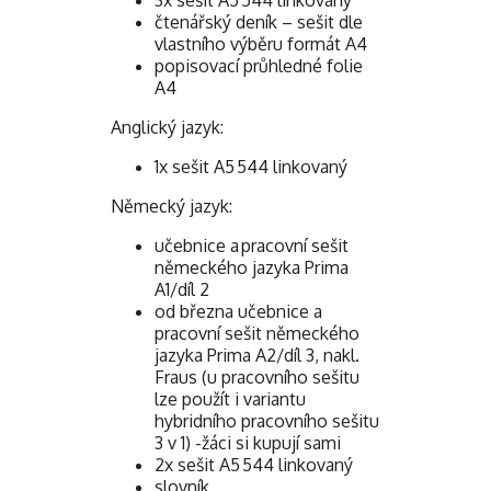
3x sešit A5 544 linkovaný
čtenářský deník – sešit dle
vlastního výběru formát A4
popisovací průhledné folie
A4
Anglický jazyk:
1x sešit A5 544 linkovaný
Německý jazyk:
učebnice a pracovní sešit
německého jazyka Prima
A1/díl 2
od března učebnice a
pracovní sešit německého
jazyka Prima A2/díl 3, nakl.
Fraus (u pracovního sešitu
lze použít i variantu
hybridního pracovního sešitu
3 v 1) -žáci si kupují sami
2x sešit A5 544 linkovaný
slovník