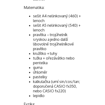
Matematika:
sešit A4 nelinkovaný (460) +
lenoch
sešit A5 nelinkovaný (540) +
lenoch
pravítka – trojúhelník
s ryskou a jedno další
libovolné trojúhelníkové
pravítko
kružítko + tuhy
tužka + ořezávátko nebo
pentelka
guma
úhloměr
pastelky
kalkulačka (umí sin/cos/tan;
doporučená CASIO fx350,
nebo CASIO fx220)
lepidlo
Fyzika: