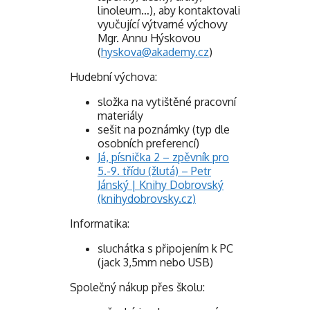
linoleum…), aby kontaktovali
vyučující výtvarné výchovy
Mgr. Annu Hýskovou
(
hyskova@akademy.cz
)
Hudební výchova:
složka na vytištěné pracovní
materiály
sešit na poznámky (typ dle
osobních preferencí)
Já, písnička 2 – zpěvník pro
5.-9. třídu (žlutá) – Petr
Jánský | Knihy Dobrovský
(knihydobrovsky.cz)
Informatika:
sluchátka s připojením k PC
(jack 3,5mm nebo USB)
Společný nákup přes školu: