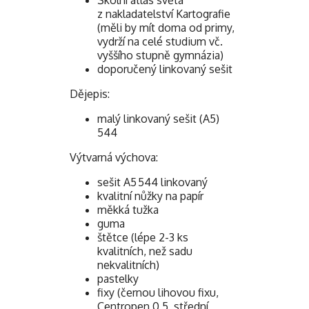
Školní atlas světa
z nakladatelství Kartografie
(měli by mít doma od primy,
vydrží na celé studium vč.
vyššího stupně gymnázia)
doporučený linkovaný sešit
Dějepis:
malý linkovaný sešit (A5)
544
Výtvarná výchova:
sešit A5 544 linkovaný
kvalitní nůžky na papír
měkká tužka
guma
štětce (lépe 2-3 ks
kvalitních, než sadu
nekvalitních)
pastelky
fixy (černou lihovou fixu,
Centropen 0,5, střední