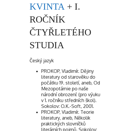
KVINTA
+ I.
ROČNÍK
ČTYŘLETÉHO
STUDIA
Český jazyk
PROKOP, Vladimír. Dějiny
literatury od starověku do
počátku 19. století, aneb, Od
Mezopotámie po naše
národní obrození: (pro výuku
v 1. ročníku středních škol).
Sokolov: O.K.-Soft, 2001.
PROKOP, Vladimír. Teorie
literatury, aneb, Několik
praktických slovníčků
literárních pojmů. Sokolov: