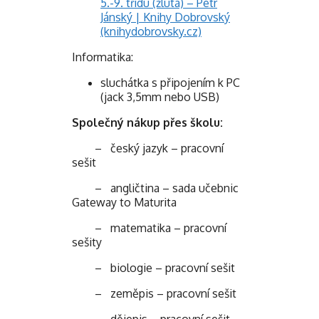
5.-9. třídu (žlutá) – Petr
Jánský | Knihy Dobrovský
(knihydobrovsky.cz)
Informatika:
sluchátka s připojením k PC
(jack 3,5mm nebo USB)
Společný nákup přes školu:
– český jazyk – pracovní
sešit
– angličtina – sada učebnic
Gateway to Maturita
– matematika – pracovní
sešity
– biologie – pracovní sešit
– zeměpis – pracovní sešit
– dějepis – pracovní sešit