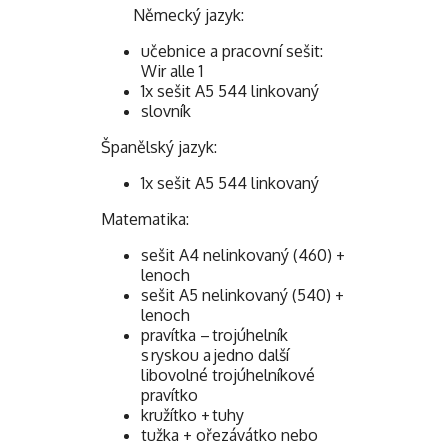
Německý jazyk:
učebnice a pracovní sešit:
Wir alle 1
1x sešit A5 544 linkovaný
slovník
Španělský jazyk:
1x sešit A5 544 linkovaný
Matematika:
sešit A4 nelinkovaný (460) +
lenoch
sešit A5 nelinkovaný (540) +
lenoch
pravítka – trojúhelník
s ryskou a jedno další
libovolné trojúhelníkové
pravítko
kružítko + tuhy
tužka + ořezávátko nebo