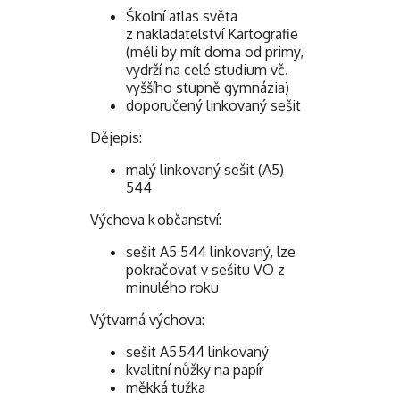
Školní atlas světa
z nakladatelství Kartografie
(měli by mít doma od primy,
vydrží na celé studium vč.
vyššího stupně gymnázia)
doporučený linkovaný sešit
Dějepis:
malý linkovaný sešit (A5)
544
Výchova k občanství:
sešit A5 544 linkovaný, lze
pokračovat v sešitu VO z
minulého roku
Výtvarná výchova:
sešit A5 544 linkovaný
kvalitní nůžky na papír
měkká tužka