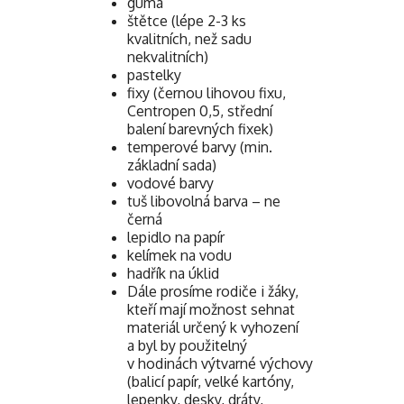
guma
štětce (lépe 2-3 ks
kvalitních, než sadu
nekvalitních)
pastelky
fixy (černou lihovou fixu,
Centropen 0,5, střední
balení barevných fixek)
temperové barvy (min.
základní sada)
vodové barvy
tuš libovolná barva – ne
černá
lepidlo na papír
kelímek na vodu
hadřík na úklid
Dále prosíme rodiče i žáky,
kteří mají možnost sehnat
materiál určený k vyhození
a byl by použitelný
v hodinách výtvarné výchovy
(balicí papír, velké kartóny,
lepenky, desky, dráty,