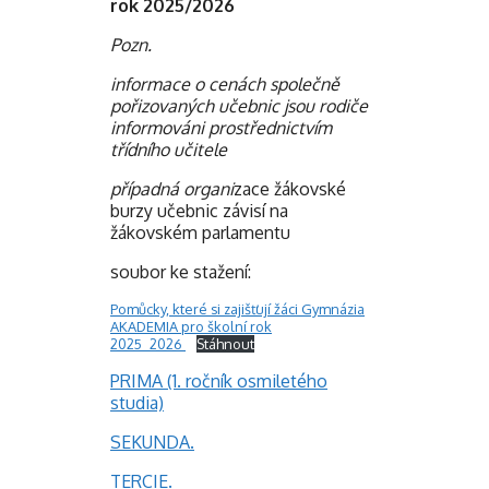
rok 2025/2026
Pozn.
informace o cenách společně
pořizovaných učebnic jsou rodiče
informováni prostřednictvím
třídního učitele
případná organi
zace žákovské
burzy učebnic závisí na
žákovském parlamentu
soubor ke stažení:
Pomůcky, které si zajišťují žáci Gymnázia
AKADEMIA pro školní rok
2025_2026
Stáhnout
PRIMA (1. ročník osmiletého
studia)
SEKUNDA.
TERCIE.