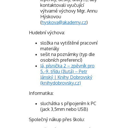
kontaktovali vyučující
výtvarné výchovy Mgr. Annu
Hýskovou
(
hyskova@akademy.cz
)
Hudební výchova:
složka na vytištěné pracovní
materiály
sešit na poznámky (typ dle
osobních preferencí)
Já, písnička 2 – zpěvník pro
5.-9. třídu (žlutá) – Petr
Jánský | Knihy Dobrovský
(knihydobrovsky.cz)
Informatika:
sluchátka s připojením k PC
(jack 3,5mm nebo USB)
Společný nákup přes školu: