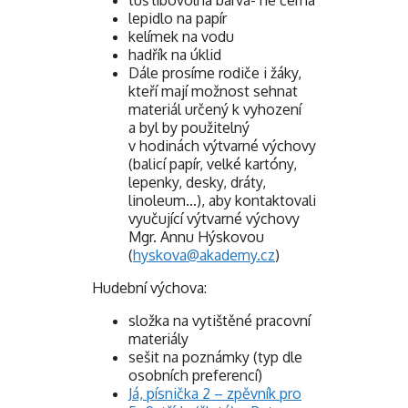
lepidlo na papír
kelímek na vodu
hadřík na úklid
Dále prosíme rodiče i žáky,
kteří mají možnost sehnat
materiál určený k vyhození
a byl by použitelný
v hodinách výtvarné výchovy
(balicí papír, velké kartóny,
lepenky, desky, dráty,
linoleum…), aby kontaktovali
vyučující výtvarné výchovy
Mgr. Annu Hýskovou
(
hyskova@akademy.cz
)
Hudební výchova:
složka na vytištěné pracovní
materiály
sešit na poznámky (typ dle
osobních preferencí)
Já, písnička 2 – zpěvník pro