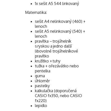
1x sešit A5 544 linkovaný
Matematika:
sešit A4 nelinkovaný (460) +
lenoch
sešit A5 nelinkovaný (540) +
lenoch
pravítka – trojúhelník
s ryskou a jedno další
libovolné trojúhelníkové
pravítko
kružítko + tuhy
tužka + ořezávátko nebo
pentelka
guma
úhloměr
pastelky
kalkulačka (doporučená
CASIO fx350, nebo CASIO
fx220)
lepidlo