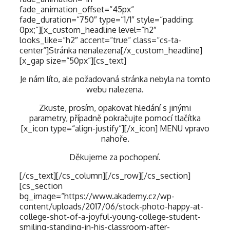
fade_animation_offset=“45px“
fade_duration=“750″ type=“1/1″ style=“padding:
0px;“][x_custom_headline level=“h2″
looks_like=“h2″ accent=“true“ class=“cs-ta-
center“]Stránka nenalezena[/x_custom_headline]
[x_gap size=“50px“][cs_text]
Je nám líto, ale požadovaná stránka nebyla na tomto
webu nalezena.
Zkuste, prosím, opakovat hledání s jinými
parametry, případně pokračujte pomocí tlačítka
[x_icon type=“align-justify“][/x_icon] MENU vpravo
nahoře.
Děkujeme za pochopení.
[/cs_text][/cs_column][/cs_row][/cs_section]
[cs_section
bg_image=“https://www.akademy.cz/wp-
content/uploads/2017/06/stock-photo-happy-at-
college-shot-of-a-joyful-young-college-student-
smiling-standing-in-his-classroom-after-