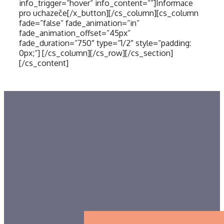
info_trigger=“hover“ info_content=““]Informace
pro uchazeče[/x_button][/cs_column][cs_column
fade=“false“ fade_animation=“in“
fade_animation_offset=“45px“
fade_duration=“750″ type=“1/2″ style=“padding:
0px;“] [/cs_column][/cs_row][/cs_section]
[/cs_content]