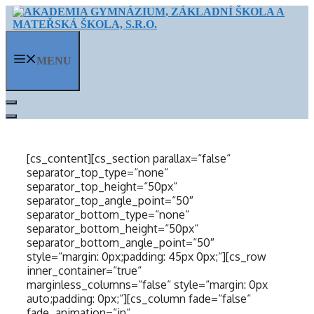
Přeskočit
na
obsah
MENU
[cs_content][cs_section parallax=“false“
separator_top_type=“none“
separator_top_height=“50px“
separator_top_angle_point=“50″
separator_bottom_type=“none“
separator_bottom_height=“50px“
separator_bottom_angle_point=“50″
style=“margin: 0px;padding: 45px 0px;“][cs_row
inner_container=“true“
marginless_columns=“false“ style=“margin: 0px
auto;padding: 0px;“][cs_column fade=“false“
fade_animation=“in“