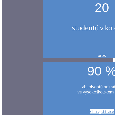
20
studentů v kol
přes
90 
absolventů pokra
ve vysokoškolském 
Chci zjistit více