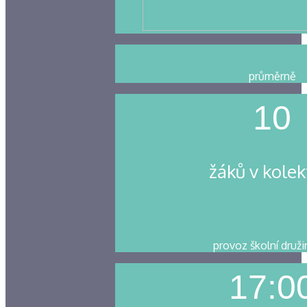
průměrně
10
žáků v kolek
provoz školní druži
17:0