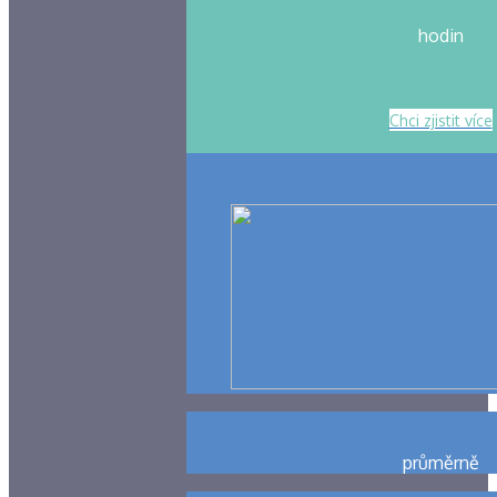
hodin
Chci zjistit více
průměrně