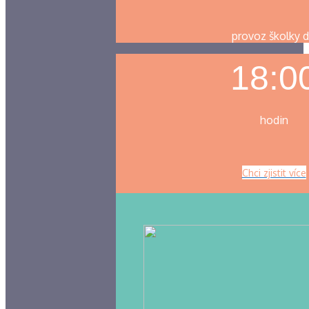
provoz školky 
18:0
hodin
Chci zjistit více