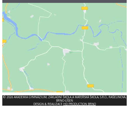
© 2026 AKADEMIA GYMNÁZIUM, ZÁKLADNÍ ŠKOLA A MATEŘSKÁ ŠKOLA, S.R.O., RAŠELINOVÁ,
BRNO-LÍŠEŇ
DESIGN & REALIZACE
HD PRODUCTION BRNO