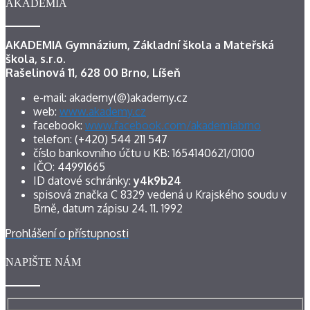
AKADEMIA
AKADEMIA Gymnázium, Základní škola a Mateřská
škola, s.r.o.
Rašelinová 11, 628 00 Brno, Líšeň
e-mail: akademy(@)akademy.cz
web:
www.akademy.cz
facebook:
www.facebook.com/akademiabrno
telefon: (+420) 544 211 547
číslo bankovního účtu u KB: 1654140621/0100
IČO: 44991665
ID datové schránky:
y4k9b24
spisová značka C 8329 vedená u Krajského soudu v
Brně, datum zápisu 24. 11. 1992
Prohlášení o přístupnosti
NAPIŠTE NÁM