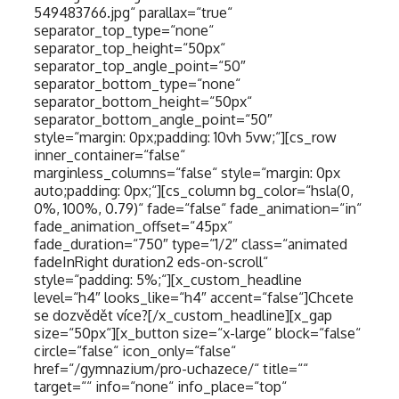
549483766.jpg“ parallax=“true“
separator_top_type=“none“
separator_top_height=“50px“
separator_top_angle_point=“50″
separator_bottom_type=“none“
separator_bottom_height=“50px“
separator_bottom_angle_point=“50″
style=“margin: 0px;padding: 10vh 5vw;“][cs_row
inner_container=“false“
marginless_columns=“false“ style=“margin: 0px
auto;padding: 0px;“][cs_column bg_color=“hsla(0,
0%, 100%, 0.79)“ fade=“false“ fade_animation=“in“
fade_animation_offset=“45px“
fade_duration=“750″ type=“1/2″ class=“animated
fadeInRight duration2 eds-on-scroll“
style=“padding: 5%;“][x_custom_headline
level=“h4″ looks_like=“h4″ accent=“false“]Chcete
se dozvědět více?[/x_custom_headline][x_gap
size=“50px“][x_button size=“x-large“ block=“false“
circle=“false“ icon_only=“false“
href=“/gymnazium/pro-uchazece/“ title=““
target=““ info=“none“ info_place=“top“