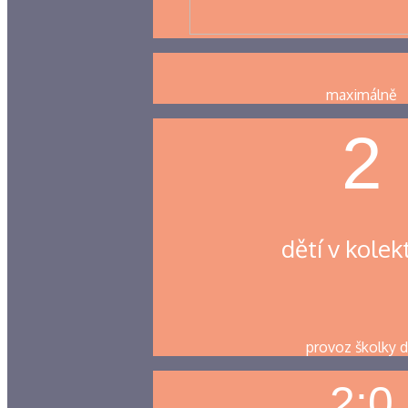
maximálně
7
dětí v kolek
provoz školky 
8:0