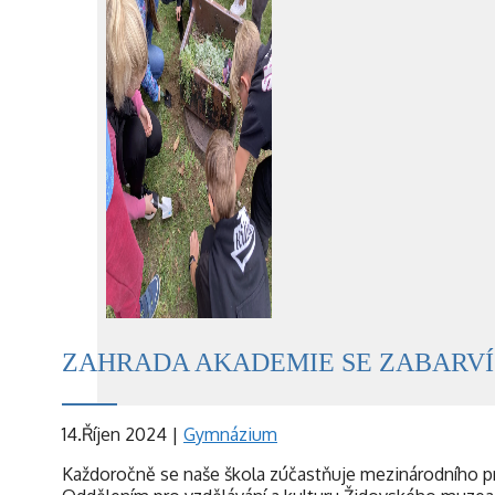
ZAHRADA AKADEMIE SE ZABARVÍ
14.Říjen 2024
|
Gymnázium
Každoročně se naše škola zúčastňuje mezinárodního pro