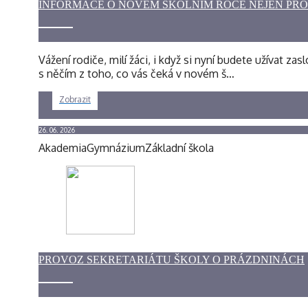
INFORMACE O NOVÉM ŠKOLNÍM ROCE NEJEN PR
Vážení rodiče, milí žáci, i když si nyní budete užíva
s něčím z toho, co vás čeká v novém š…
Zobrazit
26. 06. 2026
Akademia
Gymnázium
Základní škola
PROVOZ SEKRETARIÁTU ŠKOLY O PRÁZDNINÁCH