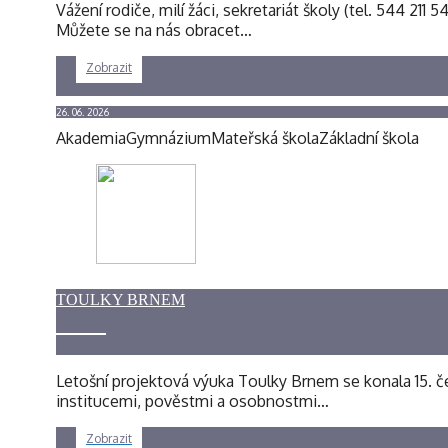
Vážení rodiče, milí žáci, sekretariát školy (tel. 544 211
Můžete se na nás obracet…
Zobrazit
26. 06. 2026
Akademia
Gymnázium
Mateřská škola
Základní škola
TOULKY BRNEM
Letošní projektová výuka Toulky Brnem se konala 15. če
institucemi, pověstmi a osobnostmi…
Zobrazit