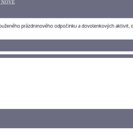
O NOVÉ
t zaslouženého prázdninového odpočinku a dovolenkových aktivit