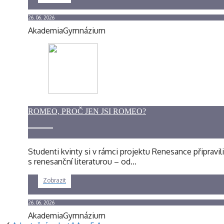
26. 06. 2026
Akademia
Gymnázium
ROMEO, PROČ JEN JSI ROMEO?
Studenti kvinty si v rámci projektu Renesance připravil
s renesanční literaturou – od…
Zobrazit
26. 06. 2026
Akademia
Gymnázium