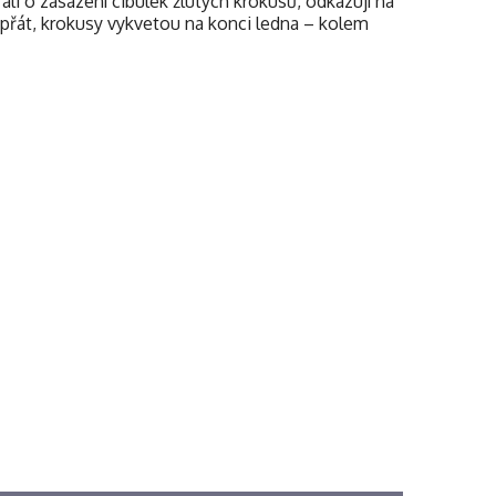
li o zasazení cibulek žlutých krokusů, odkazují na
přát, krokusy vykvetou na konci ledna – kolem