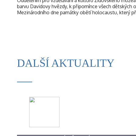
Oddělením pro vzdělávání a kulturu Židovského muzea v 
barvu Davidovy hvězdy, k připomínce všech dětských o
Mezinárodního dne památky obětí holocaustu, který př
DALŠÍ AKTUALITY