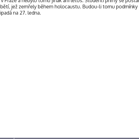
Praze a nebylo tomu jinak ani letos. Studenti primy se postara
bětí, jež zemřely během holocaustu. Budou-li tomu podmínky 
ipadá na 27. ledna.