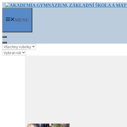
Přeskočit
na
obsah
MENU
Rubriky
Archivy