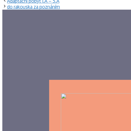
Adaptační pobyt 1.A – 5.A
do rakouska za poznáním