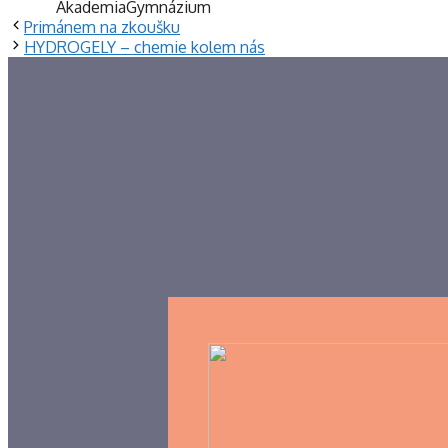
Akademia
Gymnázium
Primánem na zkoušku
HYDROGELY – chemie kolem nás