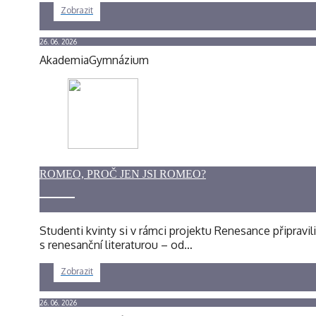
Zobrazit
26. 06. 2026
Akademia
Gymnázium
ROMEO, PROČ JEN JSI ROMEO?
Studenti kvinty si v rámci projektu Renesance připravil
s renesanční literaturou – od…
Zobrazit
26. 06. 2026