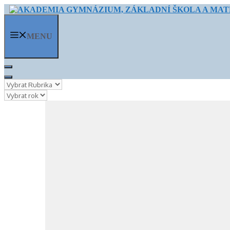
Přeskočit
na
obsah
MENU
Rubriky
Archivy