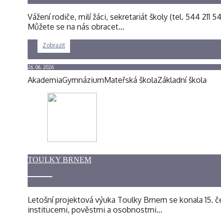
Vážení rodiče, milí žáci, sekretariát školy (tel. 544 211
Můžete se na nás obracet…
Zobrazit
26. 06. 2026
Akademia
Gymnázium
Mateřská škola
Základní škola
TOULKY BRNEM
Letošní projektová výuka Toulky Brnem se konala 15. če
institucemi, pověstmi a osobnostmi…