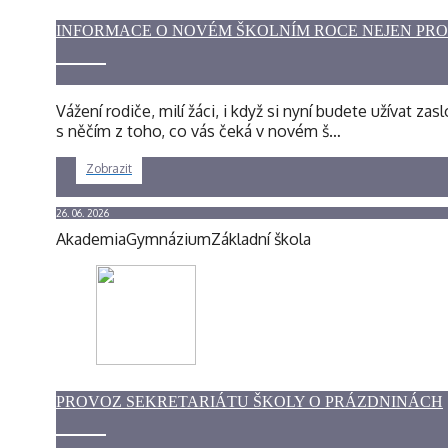
INFORMACE O NOVÉM ŠKOLNÍM ROCE NEJEN PR
Vážení rodiče, milí žáci, i když si nyní budete užíva
s něčím z toho, co vás čeká v novém š…
Zobrazit
26. 06. 2026
Akademia
Gymnázium
Základní škola
PROVOZ SEKRETARIÁTU ŠKOLY O PRÁZDNINÁCH