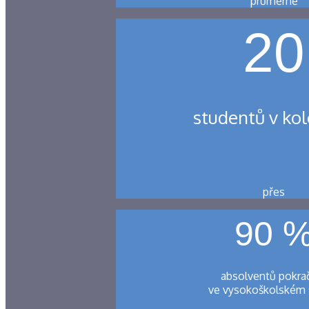
průměrně
20
studentů v kol
přes
90 
absolventů pokra
ve vysokoškolském 