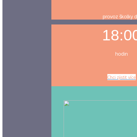
provoz školky 
18:0
hodin
Chci zjistit více