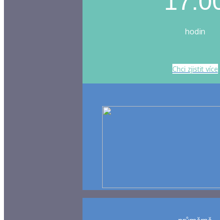
17:0
hodin
Chci zjistit více