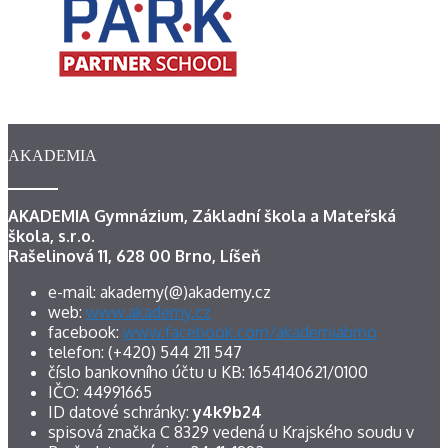
AKADEMIA
AKADEMIA Gymnázium, Základní škola a Mateřská
škola, s.r.o.
Rašelinová 11, 628 00 Brno, Líšeň
e-mail: akademy(@)akademy.cz
web:
www.akademy.cz
facebook:
www.facebook.com/akademiabrno
telefon: (+420) 544 211 547
číslo bankovního účtu u KB: 1654140621/0100
IČO: 44991665
ID datové schránky:
y4k9b24
spisová značka C 8329 vedená u Krajského soudu v