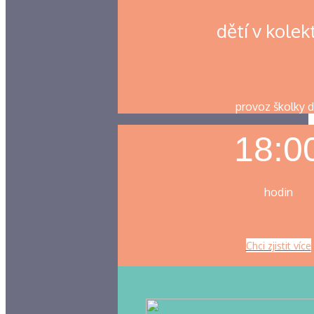
dětí v kolek
provoz školky 
18:0
hodin
Chci zjistit více