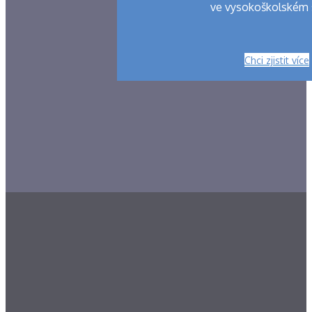
ve vysokoškolském 
Chci zjistit více