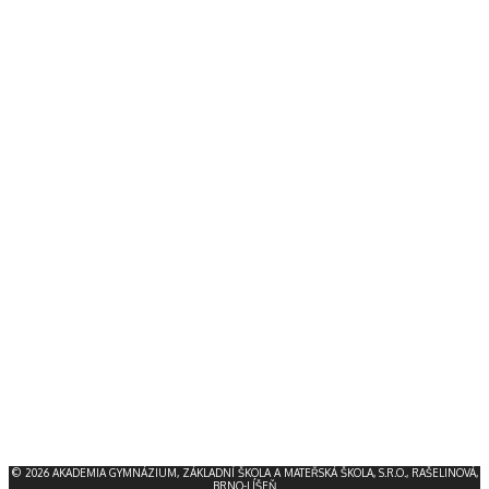
© 2026 AKADEMIA GYMNÁZIUM, ZÁKLADNÍ ŠKOLA A MATEŘSKÁ ŠKOLA, S.R.O., RAŠELINOVÁ,
BRNO-LÍŠEŇ