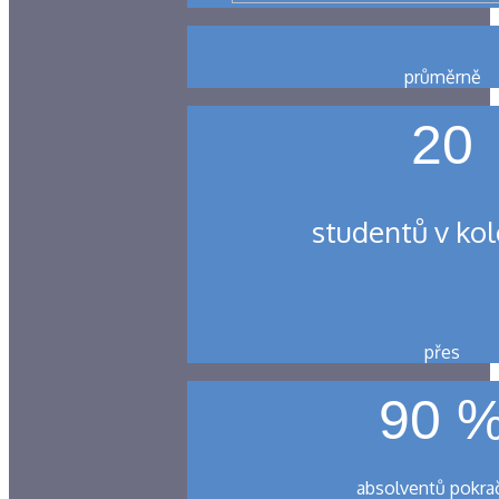
průměrně
20
studentů v kol
přes
90 
absolventů pokra