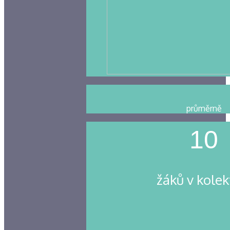
průměrně
10
žáků v kolek