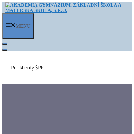
Přeskočit
na
obsah
MENU
Pro klienty ŠPP