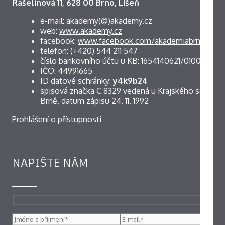
Rašelinová 11, 628 00 Brno, Líšeň
e-mail: akademy(@)akademy.cz
web:
www.akademy.cz
facebook:
www.facebook.com/akademiabrno
telefon: (+420) 544 211 547
číslo bankovního účtu u KB: 1654140621/0100
IČO: 44991665
ID datové schránky:
y4k9b24
spisová značka C 8329 vedená u Krajského soudu v
Brně, datum zápisu 24. 11. 1992
Prohlášení o přístupnosti
NAPIŠTE NÁM