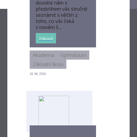
dovolte nám s
předstihem vás stručně
seznámit s něčím z
toho, co vás čeká
v novém š…
Zobrazit
Akademia
Gymnázium
Základní škola
26. 06. 2026