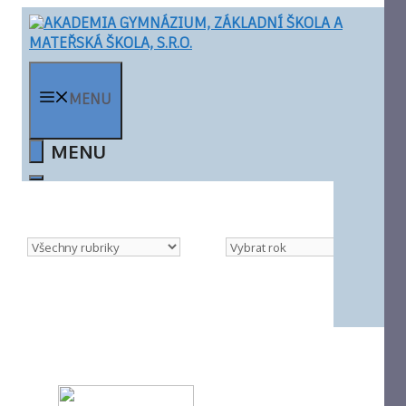
Přeskočit
na
obsah
MENU
Rubriky
Archivy