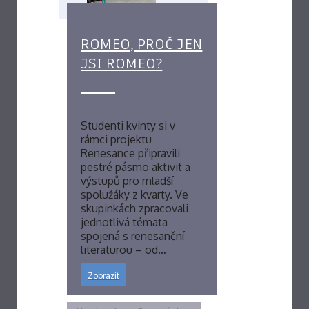
ROMEO, PROČ JEN
JSI ROMEO?
Studenti kvinty si v
rámci projektu
Renesance připravili
pestré pásmo aktivit a
výstupů pro mladší
spolužáky z kvarty. Ve
skupinkách zpracovali
jednotlivá témata
spojená s renesanční
literaturou – od…
Zobrazit