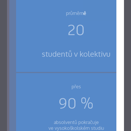
průměrně
20
studentů v kolektivu
přes
90 %
absolventů pokračuje
ve vysokoškolském studiu