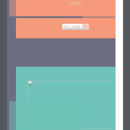
hodin
Chci zjistit více