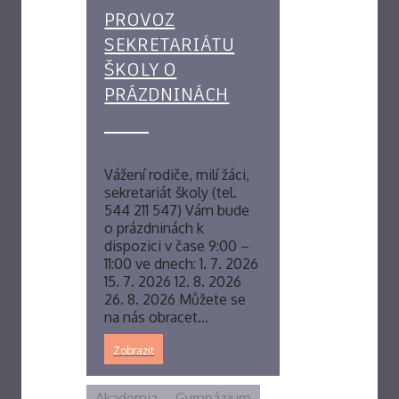
PROVOZ
SEKRETARIÁTU
ŠKOLY O
PRÁZDNINÁCH
Vážení rodiče, milí žáci,
sekretariát školy (tel.
544 211 547) Vám bude
o prázdninách k
dispozici v čase 9:00 –
11:00 ve dnech: 1. 7. 2026
15. 7. 2026 12. 8. 2026
26. 8. 2026 Můžete se
na nás obracet…
Zobrazit
Akademia
Gymnázium