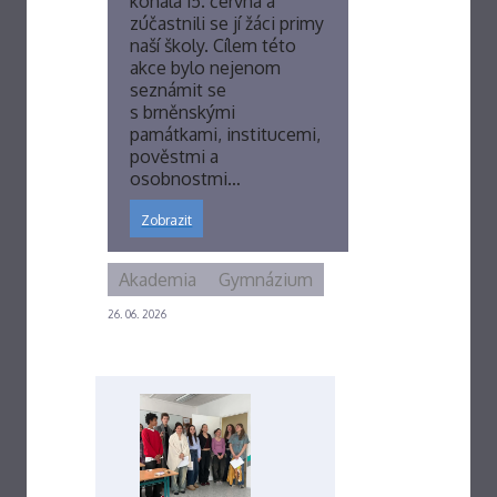
konala 15. června a
zúčastnili se jí žáci primy
naší školy. Cílem této
akce bylo nejenom
seznámit se
s brněnskými
památkami, institucemi,
pověstmi a
osobnostmi…
Zobrazit
Akademia
Gymnázium
26. 06. 2026