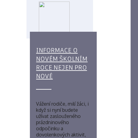
INFORMACE O
NOVÉM ŠKOLNÍM
ROCE NEJEN PRO
NOVÉ
Vážení rodiče, milí žáci, i
když si nyní budete
užívat zaslouženého
prázdninového
odpočinku a
dovolenkových aktivit,