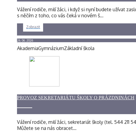
Vážení rodiče, milí žáci, i když si nyní budete užíva
s něčím z toho, co vás čeká v novém š…
Zobrazit
26. 06. 2026
Akademia
Gymnázium
Základní škola
PROVOZ SEKRETARIÁTU ŠKOLY O PRÁZDNINÁCH
Vážení rodiče, milí žáci, sekretariát školy (tel. 544 211
Můžete se na nás obracet…