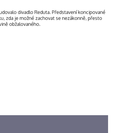
studovalo divadlo Reduta. Představení koncipované
ázku, zda je možné zachovat se nezákonně, přesto
nevině obžalovaného.