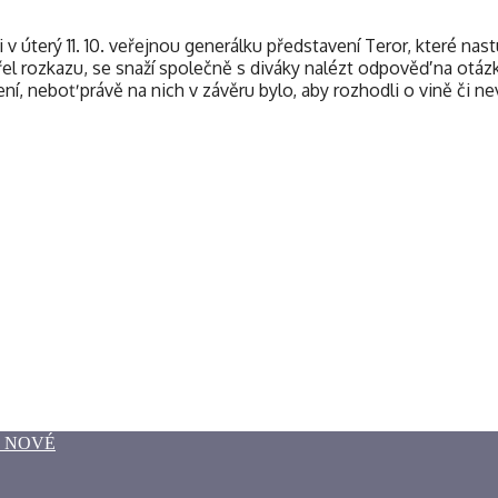
v úterý 11. 10. veřejnou generálku představení Teror, které na
přel rozkazu, se snaží společně s diváky nalézt odpověď na ot
vení, neboť právě na nich v závěru bylo, aby rozhodli o vině či 
O NOVÉ