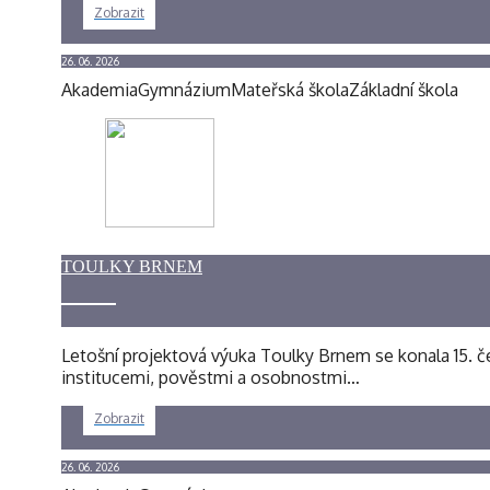
Zobrazit
26. 06. 2026
Akademia
Gymnázium
Mateřská škola
Základní škola
TOULKY BRNEM
Letošní projektová výuka Toulky Brnem se konala 15. če
institucemi, pověstmi a osobnostmi…
Zobrazit
26. 06. 2026