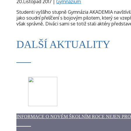
20.Listopad 2017
|
Gymnázium
Studenti vyššího stupně Gymnázia AKADEMIA navštívili 
jako soudní přelíčení s bojovým pilotem, který se vze
však správně. Diváci sami se totiž stali aktéry předsta
DALŠÍ AKTUALITY
INFORMACE O NOVÉM ŠKOLNÍM ROCE NEJEN PR