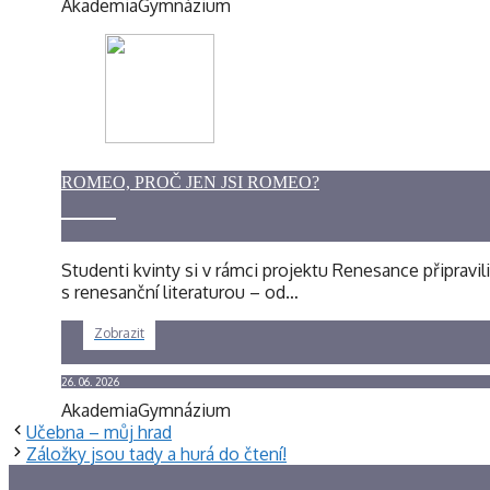
Akademia
Gymnázium
ROMEO, PROČ JEN JSI ROMEO?
Studenti kvinty si v rámci projektu Renesance připravil
s renesanční literaturou – od…
Zobrazit
26. 06. 2026
Akademia
Gymnázium
Učebna – můj hrad
Záložky jsou tady a hurá do čtení!