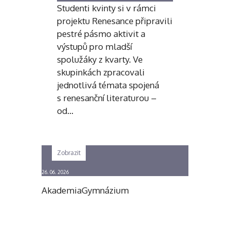
Studenti kvinty si v rámci
projektu Renesance připravili
pestré pásmo aktivit a
výstupů pro mladší
spolužáky z kvarty. Ve
skupinkách zpracovali
jednotlivá témata spojená
s renesanční literaturou –
od…
Zobrazit
26. 06. 2026
Akademia
Gymnázium