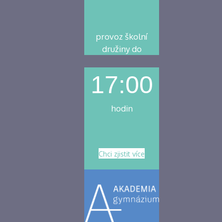
provoz školní
družiny do
17:00
hodin
Chci zjistit více