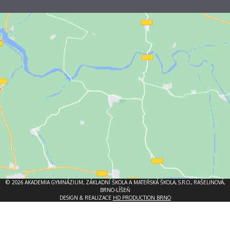
© 2026 AKADEMIA GYMNÁZIUM, ZÁKLADNÍ ŠKOLA A MATEŘSKÁ ŠKOLA, S.R.O., RAŠELINOVÁ,
BRNO-LÍŠEŇ
DESIGN & REALIZACE
HD PRODUCTION BRNO