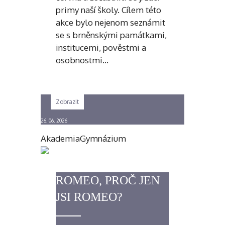
primy naší školy. Cílem této
akce bylo nejenom seznámit
se s brněnskými památkami,
institucemi, pověstmi a
osobnostmi…
Zobrazit
26. 06. 2026
Akademia
Gymnázium
ROMEO, PROČ JEN
JSI ROMEO?