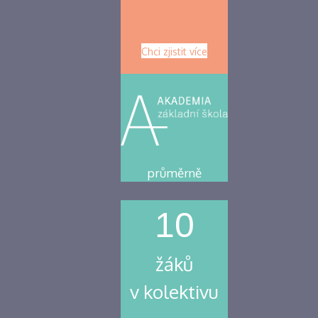
Chci zjistit více
průměrně
10
žáků
v kolektivu