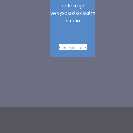
pokračuje
ve vysokoškolském
studiu
Chci zjistit více