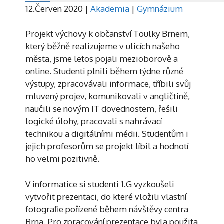
12.Červen 2020
|
Akademia
|
Gymnázium
Projekt výchovy k občanství Toulky Brnem,
který běžně realizujeme v ulicích našeho
města, jsme letos pojali mezioborově a
online. Studenti plnili během týdne různé
výstupy, zpracovávali informace, tříbili svůj
mluvený projev, komunikovali v angličtině,
naučili se novým IT dovednostem, řešili
logické úlohy, pracovali s nahrávací
technikou a digitálními médii. Studentům i
jejich profesorům se projekt líbil a hodnotí
ho velmi pozitivně.
V informatice si studenti 1.G vyzkoušeli
vytvořit prezentaci, do které vložili vlastní
fotografie pořízené během návštěvy centra
Brna. Pro zpracování prezentace byla použita