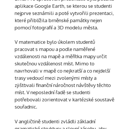
aplikace Google Earth, se kterou se studenti
nejprve seznámili a poté vytvořili prezentaci,
které přiblížila brněnské památky nejen
pomocí fotografií a 3D modelu města.
V matematice bylo úkolem studentů
pracovat s mapou a podle naměřené
vzdálenosti na mapě a měřítka mapy určit
skutečnou vzdálenost míst. Mimo to
navrhovali v mapě co nejkratší a co nejdelší
trasy vedoucí mezi zvolenými místy a
zjišťovali finanční náročnost návštěvy těchto
míst. V neposlední řadě se studenti
potřebovali zorientovat v kartézské soustavě
souřadnic.
V angličtině studenti zvládli základní
gramatické struktury a slovní zásobu, aby