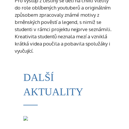
Pro výstup z češtiny se děti na chvíli vtělily
do role oblíbených youtuberů a originálním
způsobem zpracovaly známé motivy z
brněnských pověstí a legend, s nimiž se
studenti v rámci projektu nejprve seznámili.
Kreativita studentů neznala mezí a vzniklá
krátká videa poučila a pobavila spolužáky i
vyučující.
DALŠÍ
AKTUALITY