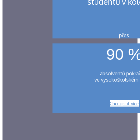
studentů v kol
přes
90 
absolventů pokra
ve vysokoškolském 
Chci zjistit více