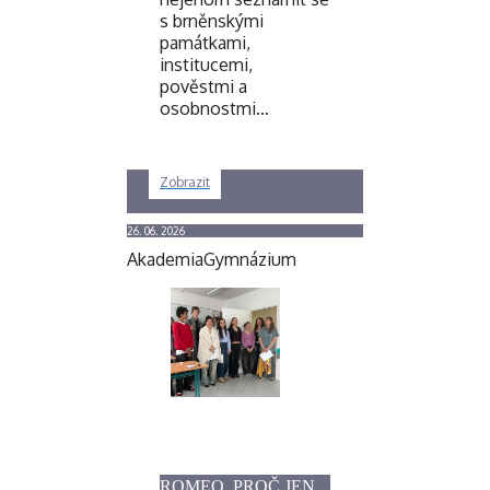
s brněnskými
památkami,
institucemi,
pověstmi a
osobnostmi…
Zobrazit
26. 06. 2026
Akademia
Gymnázium
ROMEO, PROČ JEN