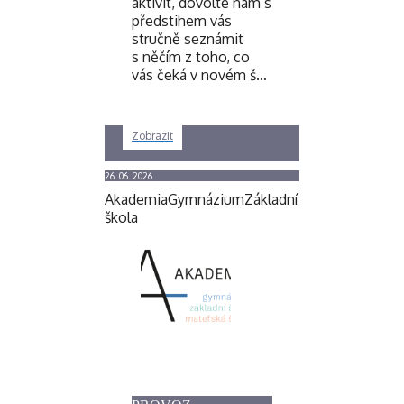
aktivit, dovolte nám s
předstihem vás
stručně seznámit
s něčím z toho, co
vás čeká v novém š…
Zobrazit
26. 06. 2026
Akademia
Gymnázium
Základní
škola