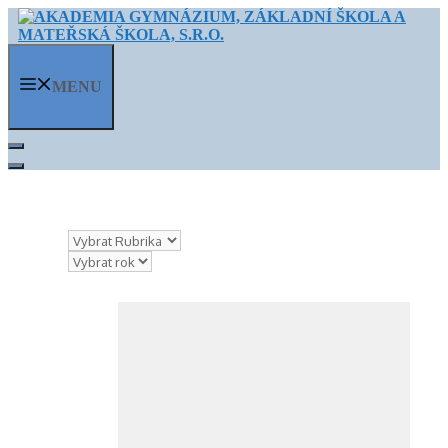
Přeskočit
na
obsah
MENU
Rubriky
Archivy