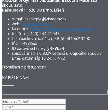
AKADEMIA Gymnázium, Základní škola a Mateřská
škola, s.r.o.
Rašelinová 11, 628 00 Brno, Líšeň
e-mail: akademy(@)akademy.cz
web:
www.akademy.cz
facebook:
www.facebook.com/akademiabrno
telefon: (+420) 544 211 547
číslo bankovního účtu u KB: 1654140621/0100
IČO: 44991665
ID datové schránky:
y4k9b24
spisová značka C 8329 vedená u Krajského soudu v
Brně, datum zápisu 24. 11. 1992
Prohlášení o přístupnosti
NAPIŠTE NÁM