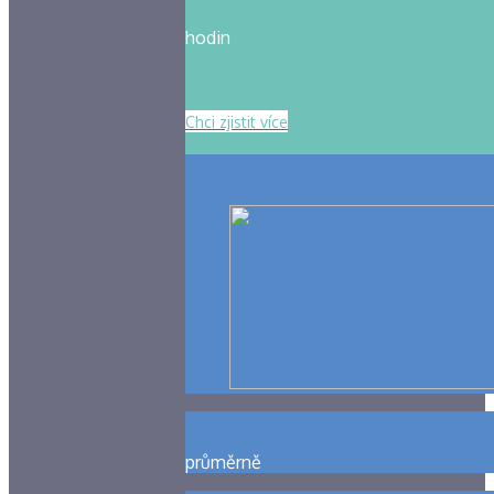
hodin
Chci zjistit více
průměrně