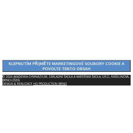
KLEPNUTÍM PŘIJMĚTE MARKETINGOVÉ SOUBORY COOKIE A
POVOLTE TENTO OBSAH
© 2026 AKADEMIA GYMNÁZIUM, ZÁKLADNÍ ŠKOLA A MATEŘSKÁ ŠKOLA, S.R.O., RAŠELINOVÁ,
BRNO-LÍŠEŇ
DESIGN & REALIZACE
HD PRODUCTION BRNO