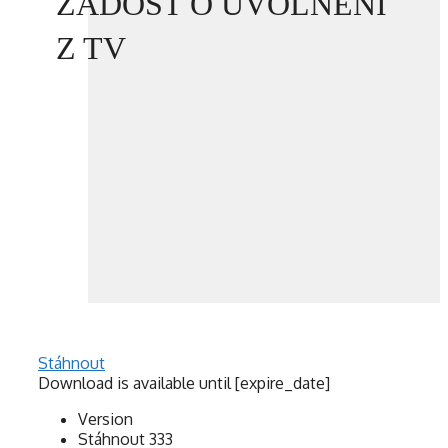
ŽÁDOST O UVOLNĚNÍ
Z TV
Stáhnout
Download is available until [expire_date]
Version
Stáhnout
333