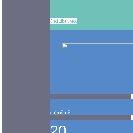
Chci zjistit více
průměrně
20