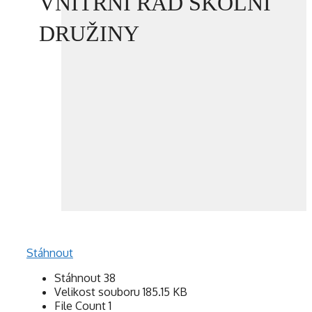
VNITŘNÍ ŘÁD ŠKOLNÍ
DRUŽINY
Stáhnout
Stáhnout
38
Velikost souboru
185.15 KB
File Count
1