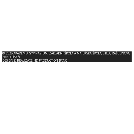
© 2026 AKADEMIA GYMNÁZIUM, ZÁKLADNÍ ŠKOLA A MATEŘSKÁ ŠKOLA, S.R.O., RAŠELINOVÁ,
BRNO-LÍŠEŇ
DESIGN & REALIZACE
HD PRODUCTION BRNO