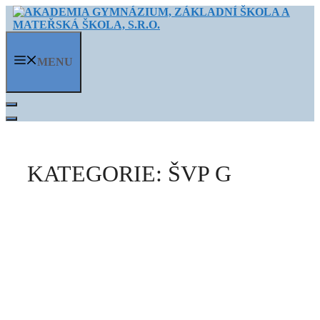
Přeskočit
na
obsah
MENU
KATEGORIE:
ŠVP G