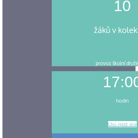
10
žáků v kolek
provoz školní druži
17:0
hodin
Chci zjistit více