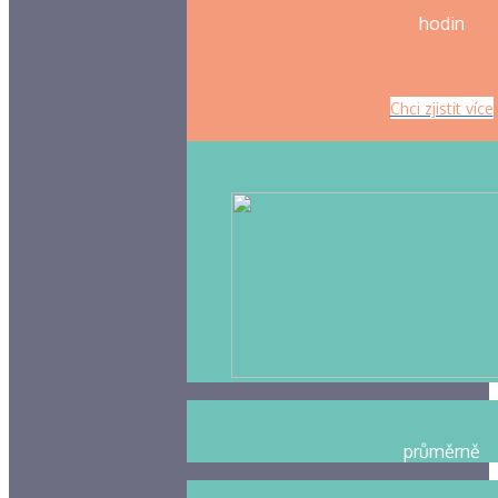
hodin
Chci zjistit více
průměrně