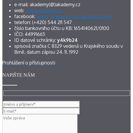
e-mail: akademy(@)akademy.cz
web:
www.akademy.cz
facebook:
www.facebook.com/akademiabrno
telefon: (+420) 544 211 547
číslo bankovního účtu u KB: 1654140621/0100
IČO: 44991665
ID datové schránky:
y4k9b24
spisová značka C 8329 vedená u Krajského soudu v
Brně, datum zápisu 24. 11. 1992
Prohlášení o přístupnosti
NAPIŠTE NÁM