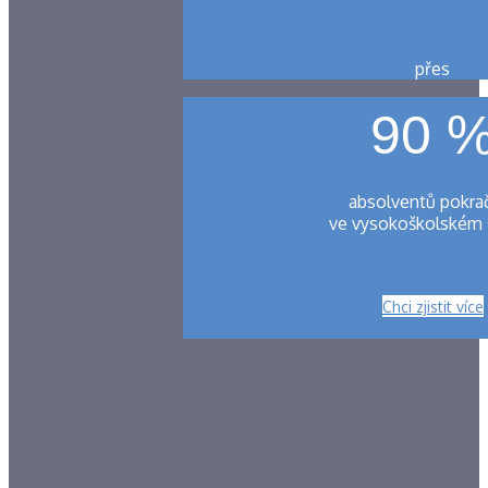
přes
90 
absolventů pokra
ve vysokoškolském 
Chci zjistit více